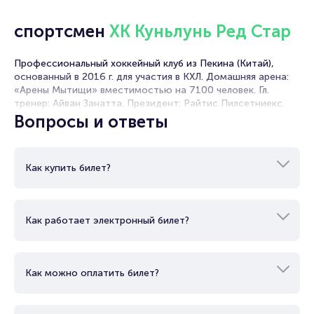
хоккейный клуб из столицы Китая –Пекина, он был основан
в 2016 году и множество лет участвует в Континентальной
спортсмен
ХК Куньлунь Ред Стар
хоккейной лиге. 18 февраля 2017 года команда «Куньлунь»
впервые вышла в плей-офф. Из-за эпидемии коронавируса
Профессиональный хоккейный клуб из Пекина (Китай),
две игры чемпионата 2019/2020 «Куньлунь» проводил в
основанный в 2016 г. для участия в КХЛ. Домашняя арена:
Москве и Новосибирске.
«Арены Мытищи» вместимостью на 7100 человек. Гл.
Купить билеты на матч «Автомобилист» - «Куньлунь РС» вы
тренер: Айван Занатта. Президент: Райтис Пилсетниекс.
можете у нас на сайте. Здесь вы не попадёте на
Вопросы и ответы
перекупщиков билетов, которые могут украсть ваши
деньги, мы работаем только с официальными
организаторами мероприятий.
Как купить билет?
Как работает электронный билет?
Как можно оплатить билет?