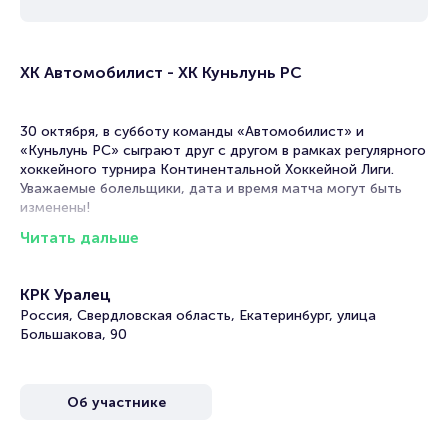
ХК Автомобилист - ХК Куньлунь РС
30 октября, в субботу команды «Автомобилист» и
«Куньлунь РС» сыграют друг с другом в рамках регулярного
хоккейного турнира Континентальной Хоккейной Лиги.
Уважаемые болельщики, дата и время матча могут быть
изменены!
Читать дальше
В турнире примут участие четыре клуба Континентальной
хоккейной лиги. В этот день за распределение мест в
турнирной таблице сразятся хоккеисты из
КРК Уралец
«Автомобилист» и «Куньлунь РС». Обе команды
Россия, Свердловская область, Екатеринбург, улица
амбициозны и решительно настроены на победу.
Большакова, 90
ХК «Автомобилист» был основан в 2006-м году. Этот клуб
представляет Восточную конференцию. Достижением
клуба называют первое место в дивизионе Харламова за
Об участнике
сезон 2018/2019.
«Куньлунь Ред Стар» -знаменитый профессиональный