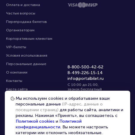
Оплата и доставка
Частые вопросы
Перепродажа билетов
Организаторам
Корпоративным клиентам
VIP-билеты
Условия использования
Персональные данные
8-800-500-42-62
О компании
8-499-226-15-14
info@portalbilet.ru
Контакты
С 10:00 до 21:00
,
Карта сайта
звонок бесплатный
Управление cookies
Все площадки
Мы используем cookies и обрабатываем ваши
персональные данные
(IP-адрес, данные о
посещении страниц)
для работы сайта, аналитики и
Главная
|
Екатеринбург
рекламы. Нажимая «Принять», вы соглашаетесь с
Политикой cookies
и
Политикой
конфиденциальности
. Вы можете настроить
категории или отклонить необязательные.