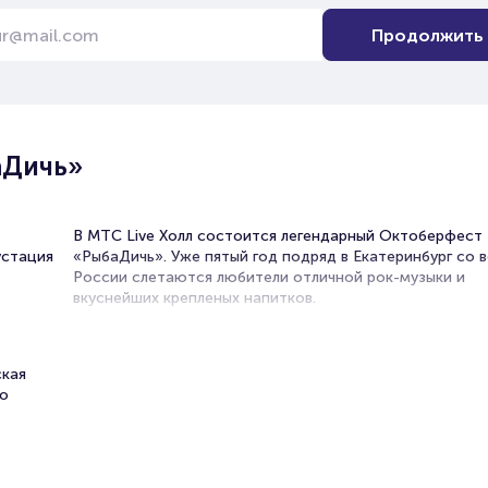
Продолжить
аДичь»
В МТС Live Холл состоится легендарный Октоберфест
устация
«РыбаДичь». Уже пятый год подряд в Екатеринбург со 
России слетаются любители отличной рок-музыки и
вкуснейших крепленых напитков.
Если вы ещё не были на самом масштабном фестивале 
то многое упустили! Это настоящий пир для души и тел
ская
одном месте собираются не только самые крутые муз
по
исполнители, но и мастера более чем 40 пивоварен со
страны. В фестивале участвуют Сrazy Brew, Gletcher’s 
Pivot Point, Hammer Mill brewery, Зелёный бор, Галактика
Каждый из гуру похвастается авторскими сортами пива
также поделится секретами производства в зоне лекто