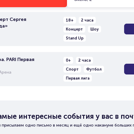
ерт Сергея
18+
2 часа
да»
Концерт
Шоу
Stand Up
а. PARI Первая
0+
2 часа
Спорт
Футбол
Арена
Первая лига
амые интересные события у вас в поч
 присылаем одно письмо в месяц и ещё одно накануне больших 