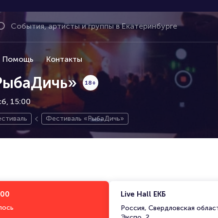
Помощь
Контакты
РыбаДичь»
18+
сб, 15:00
стиваль
Фестиваль «РыбаДичь»
:00
Live Hall ЕКБ
лось
Россия, Свердловская област
Экспо, 2