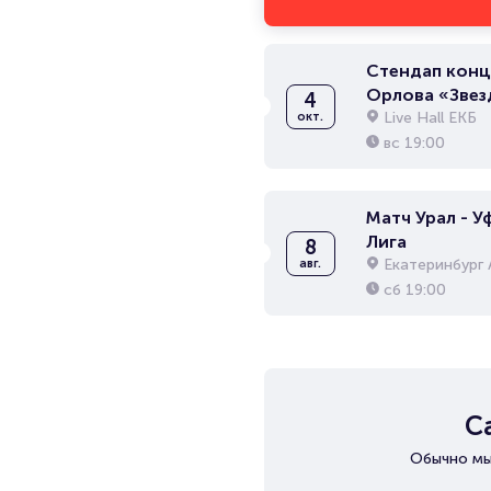
Стендап конц
Орлова «Звез
4
Live Hall ЕКБ
окт.
вс
19:00
Матч Урал - Уф
Лига
8
Екатеринбург 
авг.
сб
19:00
С
Обычно мы