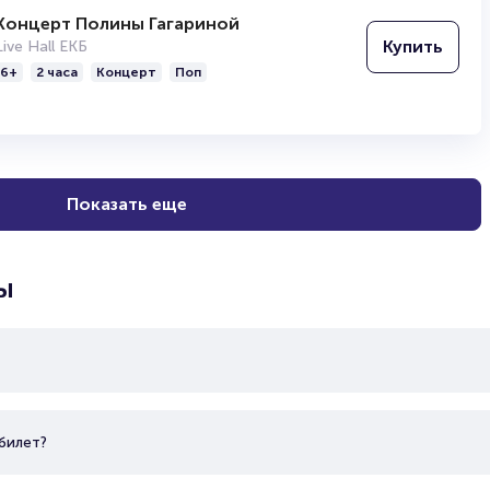
Организаторам
Концерт Полины Гагариной
Купить
Live Hall ЕКБ
6+
2 часа
Концерт
Поп
Показать еще
ы
билет?