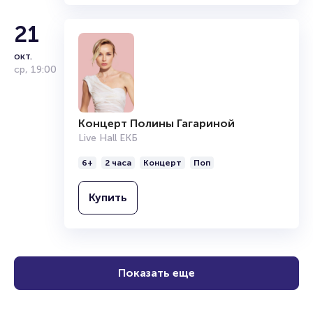
21
окт.
ср
,
19:00
Концерт Полины Гагариной
Live Hall ЕКБ
6+
2 часа
Концерт
Поп
Купить
Показать еще