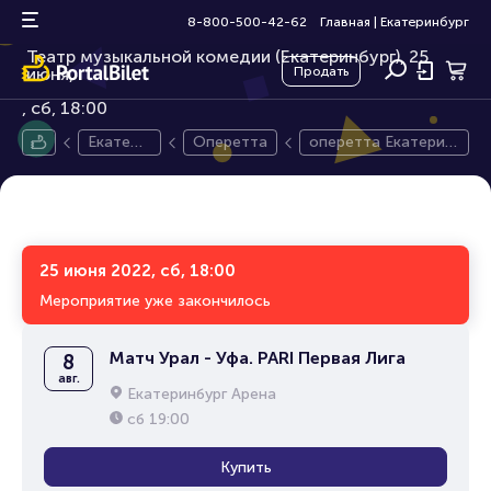
оперетта Екатерина Великая
16+
8-800-500-42-62
Главная
|
Екатеринбург
Театр музыкальной комедии (Екатеринбург), 25
июня,
Продать
сб, 18:00
Екатери
Оперетта
оперетта Екатерин
нбург
а Великая
25 июня 2022, сб, 18:00
Мероприятие уже закончилось
Матч Урал - Уфа. PARI Первая Лига
8
авг.
Екатеринбург Арена
сб
19:00
Купить