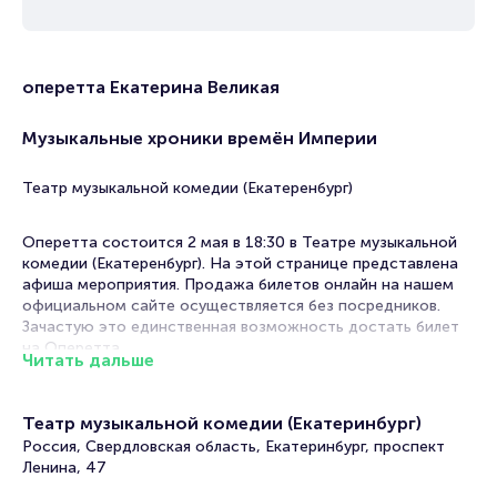
оперетта Екатерина Великая
Музыкальные хроники времён Империи
Театр музыкальной комедии (Екатеренбург)
Оперетта состоится 2 мая в 18:30 в Театре музыкальной
комедии (Екатеренбург). На этой странице представлена
афиша мероприятия. Продажа билетов онлайн на нашем
официальном сайте осуществляется без посредников.
Зачастую это единственная возможность достать билет
на Оперетта.
Читать дальше
Билеты на оперетту "Екатерина Великая"
Театр музыкальной комедии (Екатеринбург)
Portalbilet – удобный и надежный сервис для покупки и
Россия, Свердловская область, Екатеринбург, проспект
продажи билетов на мероприятия разного формата.
Ленина, 47
Среднее время на покупку билета здесь начиная с выбора