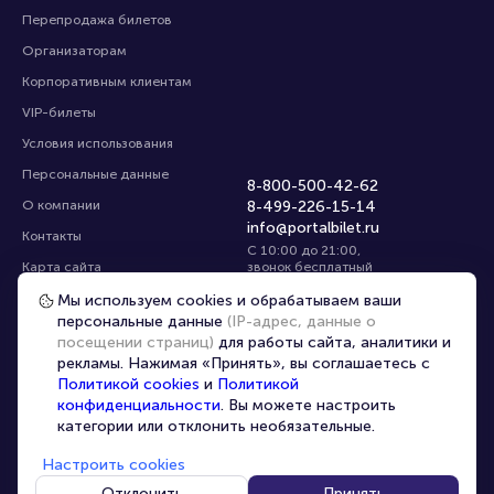
Перепродажа билетов
Организаторам
Корпоративным клиентам
VIP-билеты
Условия использования
Персональные данные
8-800-500-42-62
О компании
8-499-226-15-14
info@portalbilet.ru
Контакты
С 10:00 до 21:00
,
Карта сайта
звонок бесплатный
Управление cookies
Все площадки
Мы используем cookies и обрабатываем ваши
персональные данные
(IP-адрес, данные о
посещении страниц)
для работы сайта, аналитики и
Главная
|
Екатеринбург
рекламы. Нажимая «Принять», вы соглашаетесь с
Политикой cookies
и
Политикой
конфиденциальности
. Вы можете настроить
категории или отклонить необязательные.
Настроить cookies
© 2020 -
2026
portalbilet.ru
Все права защищены
Отклонить
Принять