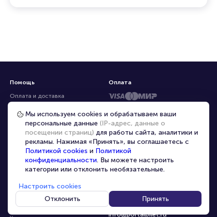
Помощь
Оплата
Оплата и доставка
Частые вопросы
Мы используем cookies и обрабатываем ваши
персональные данные
(IP-адрес, данные о
Перепродажа билетов
посещении страниц)
для работы сайта, аналитики и
Организаторам
рекламы. Нажимая «Принять», вы соглашаетесь с
Корпоративным клиентам
Политикой cookies
и
Политикой
конфиденциальности
. Вы можете настроить
VIP-билеты
категории или отклонить необязательные.
Условия использования
Настроить cookies
Персональные данные
8-800-500-42-62
Отклонить
Принять
О компании
8-499-226-15-14
info@portalbilet.ru