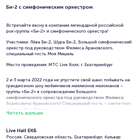
Би-2 с симфоническим оркестром
Встречайте весну в компании легендарной российской
рок-группы «Би-2» и симфонического оркестра!
Участники: Лёва Би-2, Шура Би-2, Большой симфонический
оркестр под руководством Феликса Арановского,
специальный гость Моя Мишель
Место проведения: МТС Live Холл, г. Екатеринбург
2 и 3 марта 2022 года не упустите свой шанс побывать на
грандиозном шоу любимчиков миллионов меломанов –
группы «Би-2» в сопровождении Большого
симфонического оркестра под руководством Феликса
Борисовича Арановского! Специальный гость – синти-поп-
группа «Моя Мишель».
Читать дальше
Прошедший год выдался непростым для всех. Музыканты
истосковались по живым выступлениям, поэтому с
Live Hall ЕКБ
нетерпением ждут встречи с вами! Лёва и Шура Би-2
Россия, Свердловская область, Екатеринбург, бульвар
подготовили невероятную программу, в которой любимые