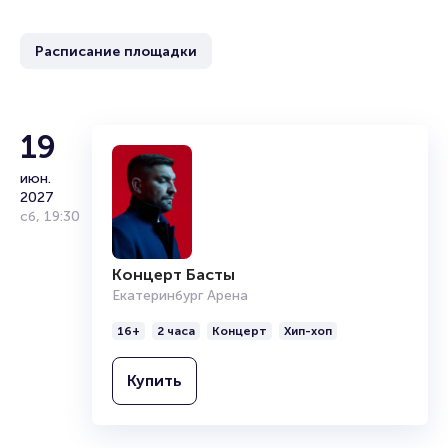
Расписание площадки
19
июн.
2027
сб
,
19:30
Концерт Басты
Екатеринбург Арена
16+
2 часа
Концерт
Хип-хоп
Купить