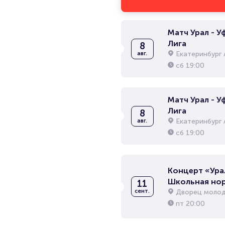
Матч Урал - Уф
Лига
8
Екатеринбург 
авг.
сб
19:00
Матч Урал - Уф
Лига
8
Екатеринбург 
авг.
сб
19:00
Концерт «Ура
Школьная но
11
Дворец молод
сент.
пт
20:00