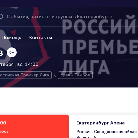
Помощь
Контакты
в
0+
тября,
вс, 14:00
ссийская Премьер Лига
Урал - Тамбов
:00
Екатеринбург Арена
лось
Россия, Свердловская област
Репина, 5