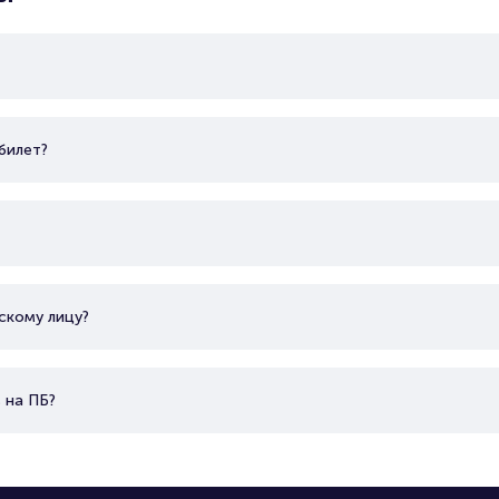
сезонах 2019/20 и 2020/21 выступал в РПЛ. Стадион
вместимость 5000 (до реконструкции); 45300. Ген. ди
Расформирован 16 мая 2021 г.
билет?
скому лицу?
 на ПБ?