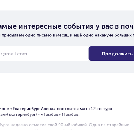
амые интересные события у вас в поч
 присылаем одно письмо в месяц и ещё одно накануне больших 
Продолжить
ионе «Екатеринбург Арена» состоится матч 12-го тура
л»(Екатеринбург) - «Тамбов» (Тамбов).
бурга недавно отметил свой 90-ый юбилей. Одна из старейших
осила название «Уралмашстрой», будучи основана при