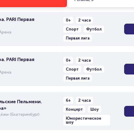
а. PARI Первая
0+
2 часа
Спорт
Футбол
Арена
Первая лига
а. PARI Первая
0+
2 часа
Спорт
Футбол
Арена
Первая лига
6+
2 часа
льские Пельмени.
ра»
Концерт
Шоу
ёжи (Екатеринбург)
Юмористическое
шоу