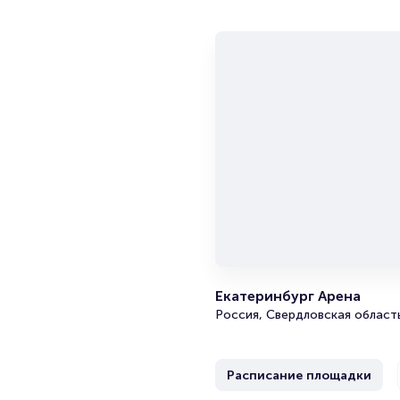
Уральском машиностроительн
множество традиций и побед,
чемпионство в Первой лиге.
Гостями Екатеринбурга стане
рождения клуба – 2013 год. В
а в 2019 завоевала золото ту
История совместных игр кома
тамбовчане не отдают победу
уверенной победой «Тамбова»
коллектив станет действител
поражения?
Екатеринбург Арена
Россия, Свердловская область
Расписание площадки