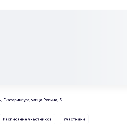
ом заводе. За почти вековую историю команда обрела
 среди которых трехкратное золото ФНЛ, финал Еврокубка и
т молодой футбольный клуб из Тамбова. Официальный год
 2016 сборная уже выступала в Футбольной национальной лиге,
рнира, чем открыла для себя дорогу в Российскую Премьер-Лигу.
нд пока мала, и лидерство опытного «Урала» налицо. Но
 просто так – один из матчей в рамках Кубка ФНЛ закончился
 со счетом 4:1. Кто знает, возможно, новый перспективный
ьно серьезным соперником и возьмет реванш за свои
, Екатеринбург, улица Репина, 5
Расписание участников
Участники