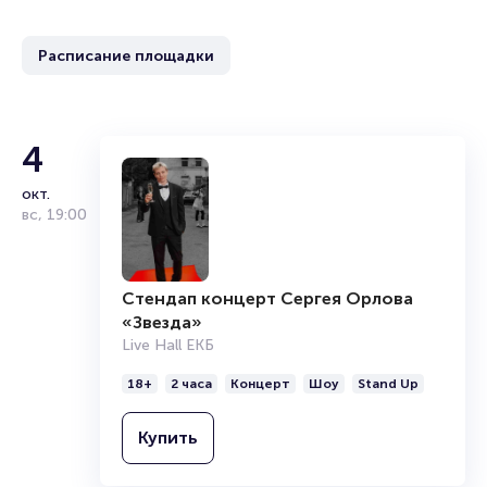
Расписание площадки
4
окт.
вс
,
19:00
Стендап концерт Сергея Орлова
«Звезда»
Live Hall ЕКБ
18+
2 часа
Концерт
Шоу
Stand Up
Купить