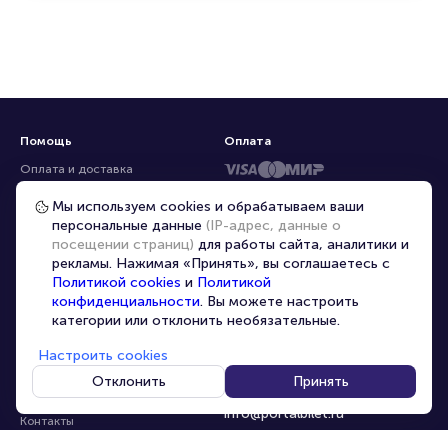
Помощь
Оплата
Оплата и доставка
Частые вопросы
Мы используем cookies и обрабатываем ваши
персональные данные
(IP-адрес, данные о
Перепродажа билетов
посещении страниц)
для работы сайта, аналитики и
Организаторам
рекламы. Нажимая «Принять», вы соглашаетесь с
Корпоративным клиентам
Политикой cookies
и
Политикой
конфиденциальности
. Вы можете настроить
VIP-билеты
категории или отклонить необязательные.
Условия использования
Настроить cookies
Персональные данные
8-800-500-42-62
Отклонить
Принять
О компании
8-499-226-15-14
info@portalbilet.ru
Контакты
С 10:00 до 21:00
,