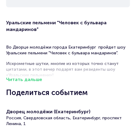
Уральские пельмени "Человек с бульвара
мандаринов"
Во Дворце молодёжи города Екатеринбург пройдет шоу
Уральские пельмени "Человек с бульвара мандаринов".
Искрометные шутки, многие из которых точно станут
цитатами, в этот вечер подарят вам резиденты шоу
«Уральские пельмени»!
Читать дальше
Вас ждет как встреча со старыми, любимыми комиками,
Поделиться событием
каждое выступление которых буквально взрывает зал, так
и знакомство с новыми участниками, шутки которых
наверняка придутся вам по вкусу.
Дворец молодёжи (Екатеринбург)
Умение смеяться над самыми не смешными вещами,
Россия, Свердловская область, Екатеринбург, проспект
находить веселое и забавное там, где, казалось бы, его
Ленина, 1
вовсе нет – одна из особенностей этого
юмористического шоу. Этим умением вы буквально