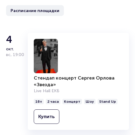
Расписание площадки
4
окт.
вс
,
19:00
Стендап концерт Сергея Орлова
«Звезда»
Live Hall ЕКБ
18+
2 часа
Концерт
Шоу
Stand Up
Купить