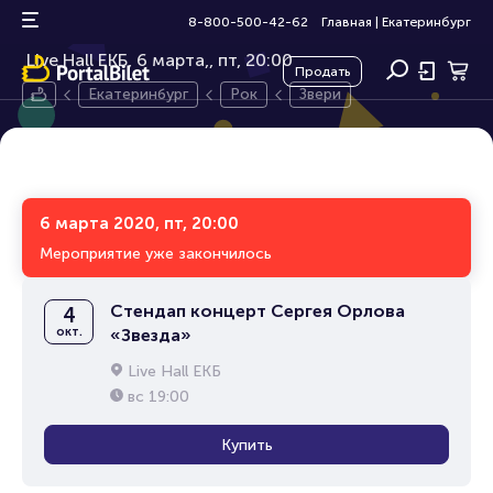
Звери
6+
8-800-500-42-62
Главная
|
Екатеринбург
Live Hall ЕКБ, 6 марта,
пт, 20:00
Продать
Екатеринбург
Рок
Звери
6 марта 2020, пт, 20:00
Мероприятие уже закончилось
Стендап концерт Сергея Орлова
4
окт.
«Звезда»
Live Hall ЕКБ
вс
19:00
Купить