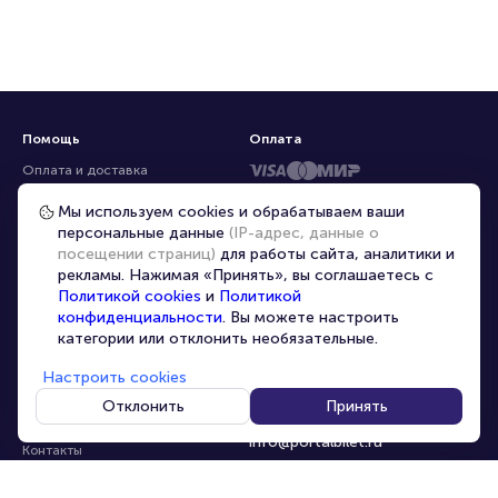
Помощь
Оплата
Оплата и доставка
Частые вопросы
Мы используем cookies и обрабатываем ваши
персональные данные
(IP-адрес, данные о
Перепродажа билетов
посещении страниц)
для работы сайта, аналитики и
Организаторам
рекламы. Нажимая «Принять», вы соглашаетесь с
Корпоративным клиентам
Политикой cookies
и
Политикой
конфиденциальности
. Вы можете настроить
VIP-билеты
категории или отклонить необязательные.
Условия использования
Настроить cookies
Персональные данные
8-800-500-42-62
Отклонить
Принять
О компании
8-499-226-15-14
info@portalbilet.ru
Контакты
С 10:00 до 21:00
,
Карта сайта
звонок бесплатный