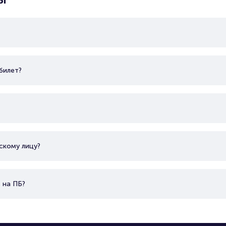
билет?
скому лицу?
 на ПБ?