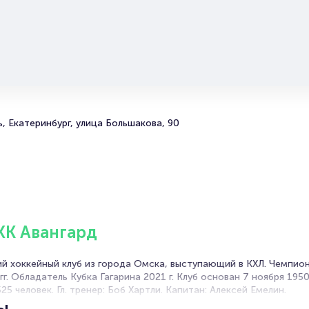
, Екатеринбург, улица Большакова, 90
ХК Авангард
 хоккейный клуб из города Омска, выступающий в КХЛ. Чемпио
г. Обладатель Кубка Гагарина 2021 г. Клуб основан 7 ноября 195
 человек. Гл. тренер: Боб Хартли. Капитан: Алексей Емелин.
ы