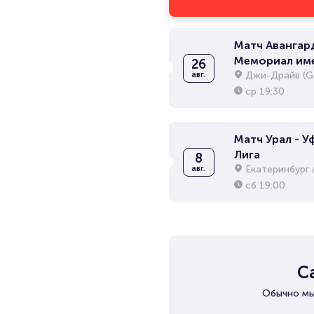
Матч Авангард
Мемориал им
26
Блинова
Джи-Драйв (G-
авг.
ср
19:30
Матч Урал - Уф
Лига
8
Екатеринбург 
авг.
сб
19:00
С
Обычно мы