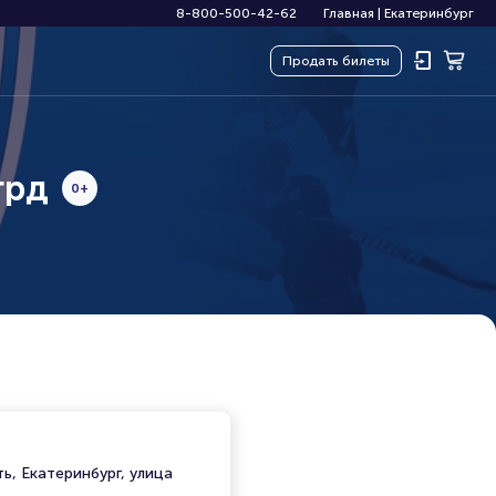
8-800-500-42-62
Главная
|
Екатеринбург
Продать
билеты
грд
0+
ь, Екатеринбург, улица