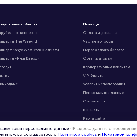
опулярные события
Помощь
арубежные концерты
Оплата и доставка
онцерты The Weeknd
Частые вопросы
онцерт Kanye West «Ye» в Алматы
Перепродажа билетов
онцерты «Руки Вверх»
Организаторам
егодня
Корпоративным клиентам
автра
VIP-билеты
 выходные
Условия использования
Персональные данные
О компании
Контакты
Карта сайта
Управление cookies
ываем ваши персональные данные
(IP-адрес, данные о посещении
ринять», вы соглашаетесь с
Политикой cookies
и
Политикой конф