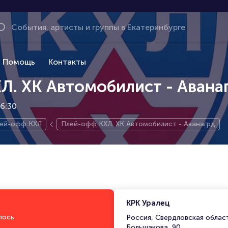
Помощь
Контакты
Л. ХК Автомобилист - Авана
16:30
ей-офф КХЛ
Плей-офф КХЛ. ХК Автомобилист - Аванагрд
КРК Уралец
лось
Россия, Свердловская област
Большакова, 90