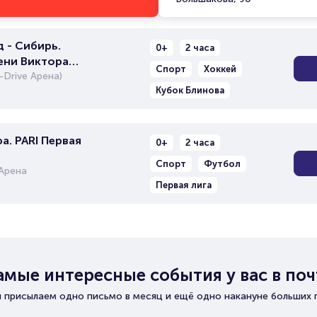
 - Сибирь.
0+
2 часа
ени Виктора
Спорт
Хоккей
Drive Арена)
Кубок Блинова
а. PARI Первая
0+
2 часа
Спорт
Футбол
Арена
Первая лига
амые интересные события у вас в поч
 присылаем одно письмо в месяц и ещё одно накануне больших 