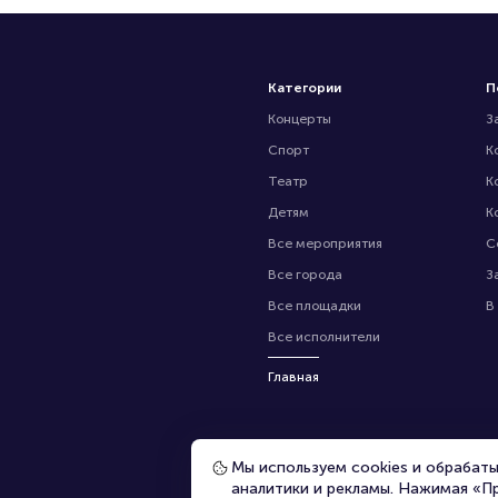
Категории
П
Концерты
З
Спорт
К
Театр
К
Детям
К
Все мероприятия
С
Все города
З
Все площадки
В
Все исполнители
Главная
Мы используем cookies и обрабат
аналитики и рекламы. Нажимая «П