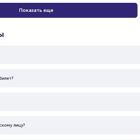
Показать еще
ы
билет?
скому лицу?