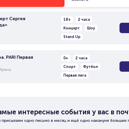
ерт Сергея
18+
2 часа
да»
Концерт
Шоу
Stand Up
а. PARI Первая
0+
2 часа
Спорт
Футбол
Арена
Первая лига
амые интересные события у вас в поч
 присылаем одно письмо в месяц и ещё одно накануне больших 