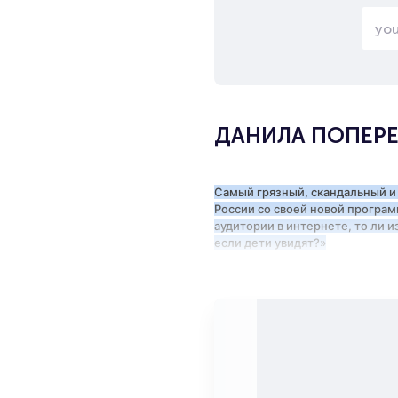
ДАНИЛА ПОПЕР
Самый грязный, скандальный и
России со своей новой програм
аудитории в интернете, то ли 
если дети увидят?»
Поперечный, будучи одним из 
сделать очередной прыжок в с
не предназначенный для этого 
Стендап Поперечного, как сыр 
ли и вы прикоснуться к комеди