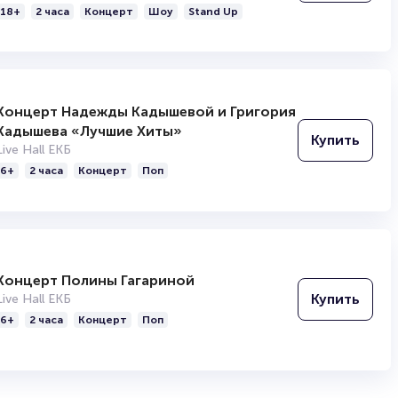
18+
2 часа
Концерт
Шоу
Stand Up
Концерт Надежды Кадышевой и Григория
Кадышева «Лучшие Хиты»
Купить
Live Hall ЕКБ
6+
2 часа
Концерт
Поп
Концерт Полины Гагариной
Купить
Live Hall ЕКБ
6+
2 часа
Концерт
Поп