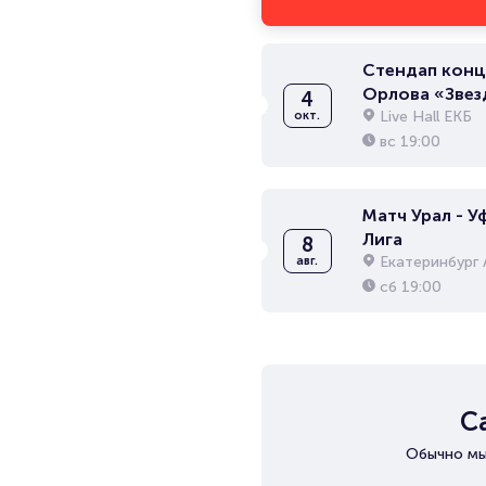
Стендап конц
Орлова «Звез
4
Live Hall ЕКБ
окт.
вс
19:00
Матч Урал - Уф
Лига
8
Екатеринбург 
авг.
сб
19:00
С
Обычно мы