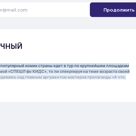
Продолжить
ЕЧНЫЙ
 популярный комик страны едет в тур по крупнейшим площадкам
мой «СПЕШЛ фо КИДС», то ли спекулируя на теме возраста своей
издеваясь над главным аргументом мастеров пропаганды «А что,
основных поставщиков зашкварных историй в СНГ, пытается
воем творчестве, двигающим свободу слова и шутки на абсолютно
уровень.
с плесенью - со временем все дороже и более вонючий. Рискнёте
йному феномену, который приходится по вкусу далеко не всем?