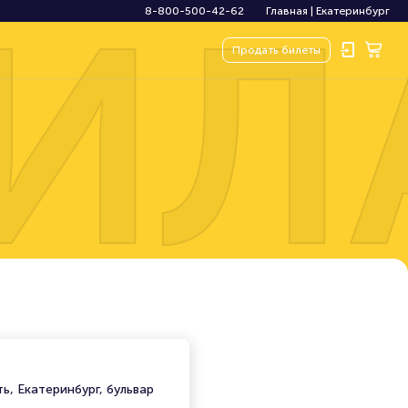
ИЛ
8-800-500-42-62
Главная
|
Екатеринбург
Продать
билеты
ь, Екатеринбург, бульвар