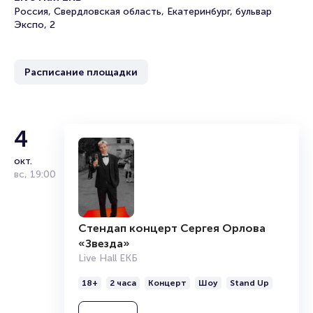
В последний раз чемпионат мира проходил в СССР в Москве в 1989
Россия, Свердловская область, Екатеринбург, бульвар
году. Тогда Россия заняла первое место в общекомандном зачете,
Экспо, 2
завоевав пять золотых, две серебряных и четыре бронзовых награды,
опередив сборные Кубы и ГДР.
Расписание площадки
4
окт.
вс
,
19:00
Стендап концерт Сергея Орлова
«Звезда»
Live Hall ЕКБ
18+
2 часа
Концерт
Шоу
Stand Up