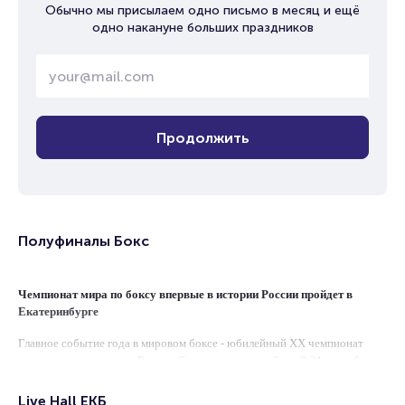
Обычно мы присылаем одно письмо в месяц и ещё
одно накануне больших праздников
Продолжить
Полуфиналы Бокс
Чемпионат мира по боксу впервые в истории России пройдет в
Екатеринбурге
Главное событие года в мировом боксе - юбилейный XX чемпионат
мира - впервые примет Россия. Соревнования пройдут 8-21 сентября в
Екатеринбурге на арене «Екатеринбург-ЭКСПО».
Live Hall ЕКБ