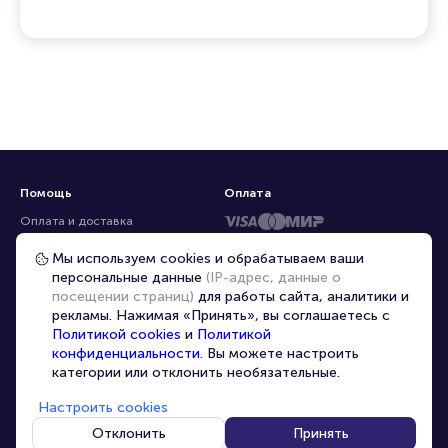
Помощь
Оплата
Оплата и доставка
Частые вопросы
Мы используем cookies и обрабатываем ваши
персональные данные
(IP-адрес, данные о
Перепродажа билетов
посещении страниц)
для работы сайта, аналитики и
Организаторам
рекламы. Нажимая «Принять», вы соглашаетесь с
Корпоративным клиентам
Политикой cookies
и
Политикой
конфиденциальности
. Вы можете настроить
VIP-билеты
категории или отклонить необязательные.
Условия использования
Настроить cookies
Персональные данные
8-800-500-42-62
Отклонить
Принять
О компании
8-499-226-15-14