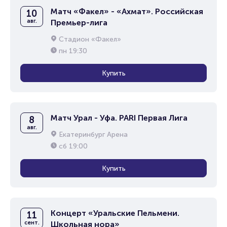
Матч «Факел» - «Ахмат». Российская
10
авг.
Премьер-лига
Стадион «Факел»
пн
19:30
Купить
Матч Урал - Уфа. PARI Первая Лига
8
авг.
Екатеринбург Арена
сб
19:00
Купить
Концерт «Уральские Пельмени.
11
сент.
Школьная нора»