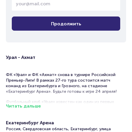
Продолжить
Урал - Ахмат
ФК «Урал» и ФК «Ахмат» снова в турнире Российской
Премьер-Лиги! В рамках 27-го тура состоится матч
команд из Екатеринбурга и Грозного, на стадионе
«Екатеринбург Арена». Будьте готовы к игре 24 апреля!
Футбольный клуб «Урал» известен как один из первых
Читать дальше
футбольных клубов страны, который стоял у истоков
спорта. Несмотря на непростой путь, «Урал» запомнился
болельщикам талантливыми футболистами и мастерской
Екатеринбург Арена
игрой. Долгожданное попадание в Российскую Премьер-
Россия, Свердловская область, Екатеринбург, улица
Лигу придало трехкратному победителю Кубка ФНЛ