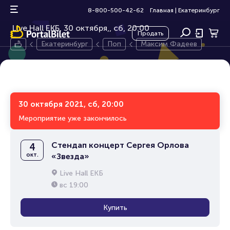
Максим Фадеев
6+
8-800-500-42-62
Главная
|
Екатеринбург
Live Hall ЕКБ, 30 октября,
сб, 20:00
Продать
Екатеринбург
Поп
Максим Фадеев
30 октября 2021, сб, 20:00
Мероприятие уже закончилось
Стендап концерт Сергея Орлова
4
окт.
«Звезда»
Live Hall ЕКБ
вс
19:00
Купить