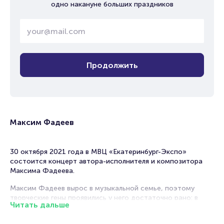
одно накануне больших праздников
Продолжить
Максим Фадеев
30 октября 2021 года в МВЦ «Екатеринбург-Экспо»
состоится концерт автора-исполнителя и композитора
Максима Фадеева.
Максим Фадеев вырос в музыкальной семье, поэтому
творческие гены проявились у него достаточно рано: в
Читать дальше
возрасте 13 лет он научился играть на бас-гитаре, затем
освоил акустическую гитару, а в 17 лет начал сочинять