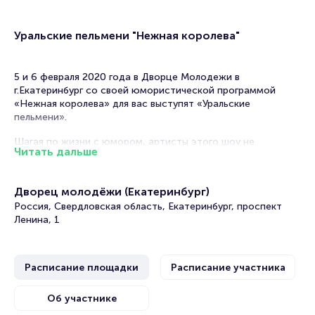
Уральские пельмени "Нежная королева"
5 и 6 февраля 2020 года в Дворце Молодежи в
г.Екатеринбург со своей юмористической программой
«Нежная королева» для вас выступят «Уральские
пельмени».
Шагая по жизни с юмором, артисты этого шоу не
Читать дальше
перестают придумывать нескучные номера, завоевывая
сердца своих зрителей. Основной костяк «пельменей»
сложился еще в 90е годы, когда одноименная команда
Дворец молодёжи (Екатеринбург)
выступала в КВН. С тех пор они неустанно трудятся на
Россия, Свердловская область, Екатеринбург, проспект
юмористическом поприще. Они создают эстрадные
Ленина, 1
миниатюры и ставят музыкальные номера на
всевозможные жизненные ситуации. Благодаря вашей
любви и признанию актеры шоу придумывают такие шутки,
которые заставят рассмеяться даже самого серьезного
Расписание площадки
Расписание участника
зрителя. Если вы хотите нескучно провести вечер, то
программа «Нежная королева» идеально подойдет для
Об участнике
похода на концерт всей семьей.