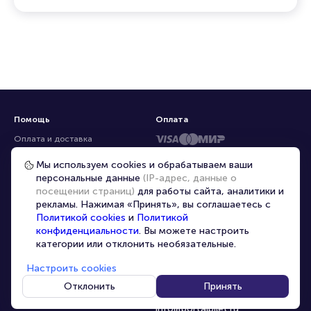
Помощь
Оплата
Оплата и доставка
Частые вопросы
Мы используем cookies и обрабатываем ваши
персональные данные
(IP-адрес, данные о
Перепродажа билетов
посещении страниц)
для работы сайта, аналитики и
Организаторам
рекламы. Нажимая «Принять», вы соглашаетесь с
Корпоративным клиентам
Политикой cookies
и
Политикой
конфиденциальности
. Вы можете настроить
VIP-билеты
категории или отклонить необязательные.
Условия использования
Настроить cookies
Персональные данные
8-800-500-42-62
Отклонить
Принять
О компании
8-499-226-15-14
info@portalbilet.ru