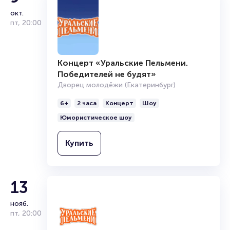
6+
2 часа
Концерт
Шоу
окт.
Юмористическое шоу
пт
,
20:00
Купить
Концерт «Уральские Пельмени.
Победителей не будят»
13
Дворец молодёжи (Екатеринбург)
Концерт «Уральские пельмени.
нояб.
6+
2 часа
Концерт
Шоу
Дожуём до понедельника»
пт
,
20:00
Юмористическое шоу
Дворец молодёжи (Екатеринбург)
6+
2 часа
Концерт
Шоу
Купить
Юмористическое шоу
Купить
13
нояб.
пт
,
20:00