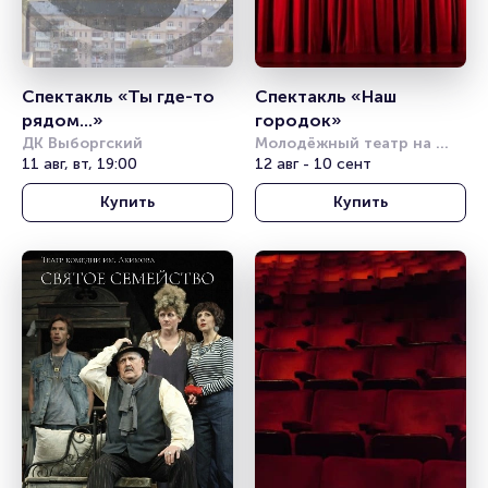
Спектакль «Ты где-то 
Спектакль «Наш 
рядом...»
городок»
ДК Выборгский
Молодёжный театр на 
11 авг, вт, 19:00
Фонтанке
12 авг - 10 сент
Купить
Купить