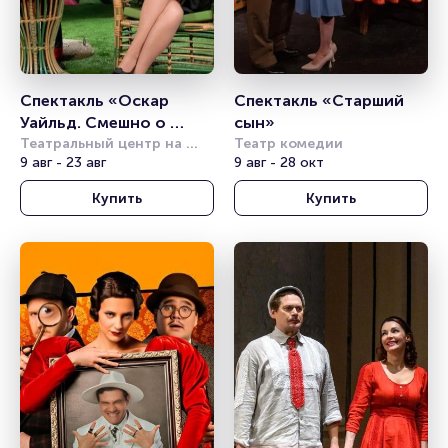
Спектакль «Оскар 
Спектакль «Старший 
Уайльд. Смешно о 
сын»
серьёзном»
Театральный центр на 
Театр комедии
Страстном
9 авг - 23 авг
9 авг - 28 окт
Купить
Купить