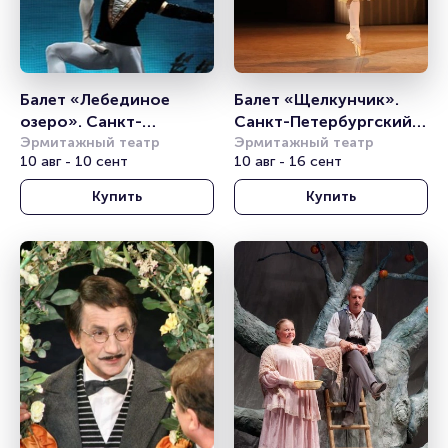
Балет «Лебединое 
Балет «Щелкунчик». 
озеро». Санкт-
Санкт-Петербургский 
Петербургский театр 
Эрмитажный театр
балет им. П. И. 
Эрмитажный театр
10 авг - 10 сент
10 авг - 16 сент
балета им. П.И. 
Чайковского
Чайковского
Купить
Купить