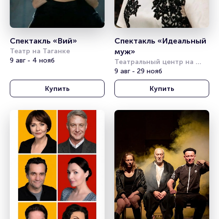
Спектакль «Вий»
Спектакль «Идеальный 
Театр на Таганке
муж»
9 авг - 4 нояб
Театральный центр на 
Страстном
9 авг - 29 нояб
Купить
Купить