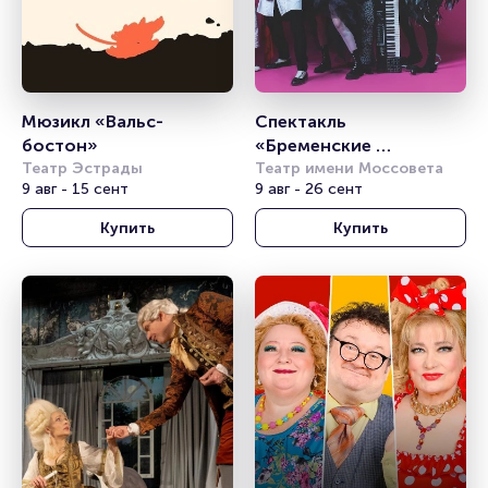
Мюзикл «Вальс-
Спектакль 
бостон»
«Бременские 
Театр Эстрады
музыканты»
Театр имени Моссовета
9 авг - 15 сент
9 авг - 26 сент
Купить
Купить