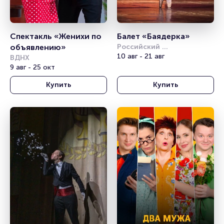
Спектакль «Женихи по 
Балет «Баядерка»
объявлению»
Российский 
академический 
10 авг - 21 авг
ВДНХ
молодёжный театр (РАМТ)
9 авг - 25 окт
Купить
Купить