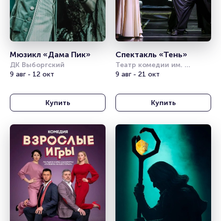
Мюзикл «Дама Пик»
Спектакль «Тень»
ДК Выборгский
Театр комедии им. 
9 авг - 12 окт
Акимова
9 авг - 21 окт
Купить
Купить