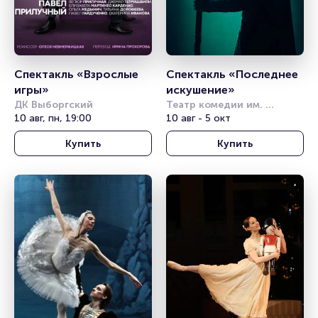
Спектакль «Взрослые 
Спектакль «Последнее 
игры»
искушение»
ДК Выборгский
Театр комедии им. 
10 авг, пн, 19:00
Акимова
10 авг - 5 окт
Купить
Купить