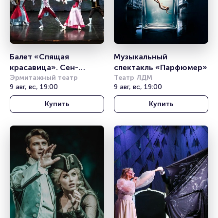
Балет «Спящая 
Музыкальный 
красавица». Сен-
спектакль «Парфюмер»
Мишель
Эрмитажный театр
Театр ЛДМ
9 авг, вс, 19:00
9 авг, вс, 19:00
Купить
Купить