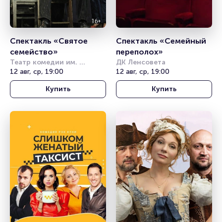
Спектакль «Святое 
Спектакль «Семейный 
семейство»
переполох»
Театр комедии им. 
ДК Ленсовета
Акимова
12 авг, ср, 19:00
12 авг, ср, 19:00
Купить
Купить