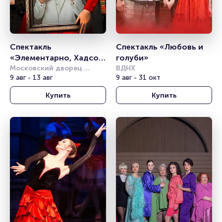
Спектакль 
Спектакль «Любовь и 
«Элементарно, Хадсон! 
голуби»
Дело о собаке Б.»
Московский дворец 
ВДНХ
молодёжи
9 авг - 13 авг
9 авг - 31 окт
Купить
Купить