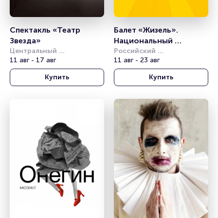
Спектакль «Театр 
Балет «Жизель». 
Звезда»
Национальный 
Центральный 
классический балет
Российский 
академический театр 
11 авг - 17 авг
академический 
11 авг - 23 авг
Российской Армии
молодёжный театр (РАМТ)
Купить
Купить