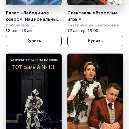
Балет «Лебединое 
Спектакль «Взрослые 
озеро». Национальный 
игры»
классический балет
Российский 
Театриум на Серпуховке
академический 
12 авг - 18 авг
12 авг, ср, 19:00
молодёжный театр (РАМТ)
Купить
Купить