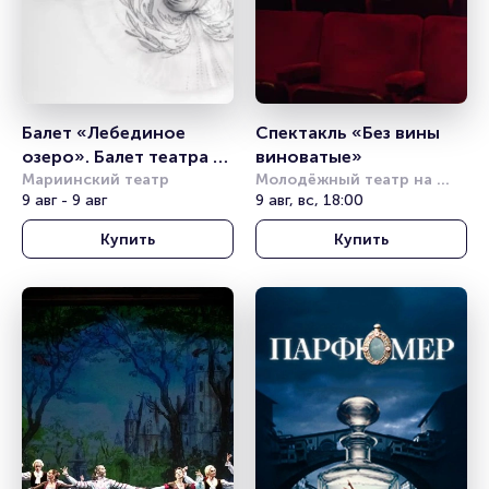
Балет «Лебединое 
Спектакль «Без вины 
озеро». Балет театра 
виноватые»
им. Леонида Якобсона
Мариинский театр
Молодёжный театр на 
9 авг - 9 авг
Фонтанке
9 авг, вс, 18:00
Купить
Купить