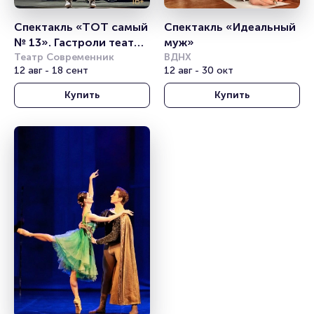
Спектакль «ТОТ самый 
Спектакль «Идеальный 
№ 13». Гастроли театра 
муж»
Табакова
Театр Современник
ВДНХ
12 авг - 18 сент
12 авг - 30 окт
Купить
Купить