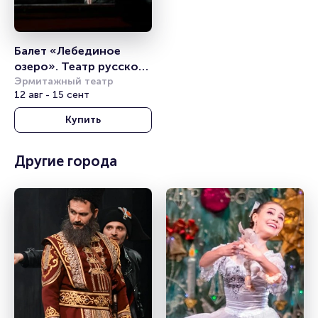
Балет «Лебединое 
озеро». Театр русского 
балета им. Анны 
Эрмитажный театр
12 авг - 15 сент
Павловой
Купить
Другие города