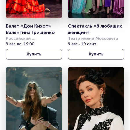
Балет «Дон Кихот» 
Спектакль «8 любящих 
Валентина Грищенко
женщин»
Российский 
Театр имени Моссовета
академический 
9 авг, вс, 19:00
9 авг - 19 сент
молодёжный театр (РАМТ)
Купить
Купить