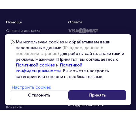
Помощь
Оплата
Оплата и доставка
Частые вопросы
Мы используем cookies и обрабатываем ваши
персональные данные
(IP-адрес, данные о
Перепродажа билетов
посещении страниц)
для работы сайта, аналитики и
Организаторам
рекламы. Нажимая «Принять», вы соглашаетесь с
Корпоративным клиентам
Политикой cookies
и
Политикой
конфиденциальности
. Вы можете настроить
VIP-билеты
категории или отклонить необязательные.
Условия использования
Настроить cookies
Персональные данные
8-800-500-42-62
Отклонить
Принять
О компании
8-499-226-15-14
info@portalbilet.ru
Контакты
С 10:00 до 21:00
,
Карта сайта
звонок бесплатный
Управление cookies
Все площадки