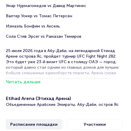
Умар Нурмагомедов vs Давид Мартинес
Валтер Уокер vs Томас Петерсен
Измаэль Бонфим vs Аксель
Сола Стив Эрсег vs Рамазан Темиров
25 июля 2026 года в Абу-Даби, на легендарной Етихад
Арене острова Яс, пройдет турнир UFC Fight Night 282.
Это будет уже 23-й визит UFC в столицу ОАЭ — город,
который давно стал одним из главных домов для лучших
бойцов смешанных единоборств планеты. Арена снова
примет звезд октагона, и болельщики со всего мира
Читать дальше
нацелены именно на этот турнир.
Главным событием вечера станет поединок в полутяжелом
Etihad Arena (Этихад Арена)
весе между россиянином Магомедом Анкалаевым и
Объединенные Арабские Эмираты, Абу-Даби, остров Яс
американцем Халилом Раунтри. Для Анкалаева — бывшего
чемпиона UFC в дивизионе до 93 кг — этот бой станет
возвращением после поражения от Алекса Перейры на
UFC 320 в октябре 2025 года, когда он был нокаутирован в
Расписание площадки
Участники
первом раунде. Напомним, тот бой стал для Магомеда