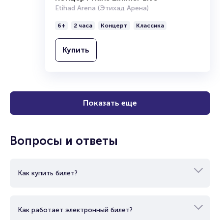
Etihad Arena (Этихад Арена)
ММА, поединках именитых боксеров, матчах лучших
европейских футбольных клубов и других спортивных
6+
2 часа
Концерт
Классика
событиях. Для заказа билетов просто оставьте заявку с
количеством мест и контактными данными.
Купить
На нашем сайте вы можете купить билеты на UFC Fight
Night 282 Анкалаев против Раунтри в Абу-Даби. Спешите
занять места, пока свободные ещё есть в наличии, и
увидеть все поединки карда живьём!
Полезные ссылки
Показать еще
Подробнее о том, как вернуть, сдать или продать билет
читайте в разделах:
Вопросы и ответы
Продать билет
Брокерам
Организаторам
Как купить билет?
Как работает электронный билет?