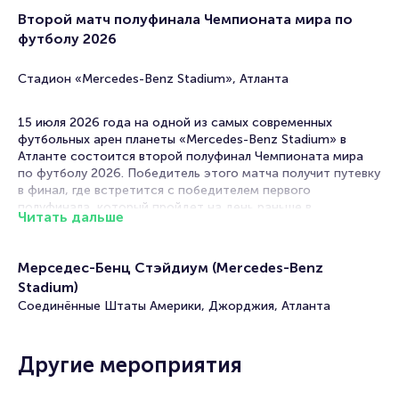
Второй матч полуфинала Чемпионата мира по
футболу 2026
Стадион «Mercedes-Benz Stadium», Атланта
15 июля 2026 года на одной из самых современных
футбольных арен планеты «Mercedes-Benz Stadium» в
Атланте состоится второй полуфинал Чемпионата мира
по футболу 2026. Победитель этого матча получит путевку
в финал, где встретится с победителем первого
полуфинала, который пройдет на день раньше в
Читать дальше
Арлингтоне.
В матче 102 с большой вероятностью встретятся топовые
Мерседес-Бенц Стэйдиум (Mercedes-Benz
сборные из «верхней» части турнирной сетки,
Stadium)
преодолевший четвертьфинальный этап. Поскольку
действующий чемпион мира Аргентина и вице-чемпионы
Соединённые Штаты Америки, Джорджия, Атланта
прошлого мундиаля Франция разведены по разным
половинам сетки, они могут пересечься только в финале.
Однако в Атланте в полуфинале могут принять сборные
Другие мероприятия
Аргентины и Бразилии или Франции и Португалии.