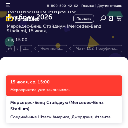
Матч 102. Полуфинал
0+
8-800-500-42-62
Главная
|
Другие страны
чемпионата мира по
футболу 2026
Продать
Мерседес-Бенц Стэйдиум (Mercedes-Benz
Stadium), 15 июля,
ср, 15:00
Др
Чемпионат
Матч 102. Полуфинал
уги
мира по фу
чемпионата мира по
е с
тболу 2026
футболу 2026
тра
ны
15 июля, ср, 15:00
Мероприятие уже закончилось
Мерседес-Бенц Стэйдиум (Mercedes-Benz
Stadium)
Соединённые Штаты Америки, Джорджия, Атланта