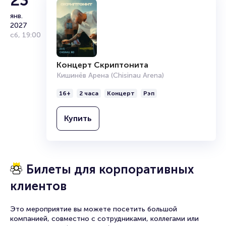
23
Организаторам
Купить
янв.
2027
сб
,
19:00
17
Концерт Валерия Меладзе
Концерт Скриптонита
сент.
Бакинский Конгресс Центр
чт
,
20:00
Кишинёв Арена (Chisinau Arena)
18+
2 часа
Концерт
Эстрада
16+
2 часа
Концерт
Рэп
Купить
Купить
Билеты для корпоративных
клиентов
Это мероприятие вы можете посетить большой
компанией, совместно с сотрудниками, коллегами или