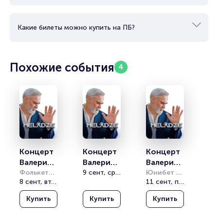
Какие билеты можно купить на ПБ?
Похожие события
4
Концерт 
Концерт 
Концерт 
Валерия 
Валерия 
Валерия 
Меладзе
Фолькетеатрет
Меладзе
9 сент, ср, 20:00
Меладзе
Юнибет 
8 сент, вт, 20:00
Арена 
11 сент, пт, 20:00
(Folketeateret)
(Unibet 
Купить
Купить
Купить
Arena)