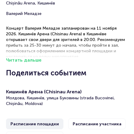
Chișinău Arena, Кишинёв
Валерий Меладзе
Концерт Валерия Меладзе запланирован на 11 ноября
2026. Кишинёв Арена (Chisinau Arena) в Кишинёве
открывает свои двери для зрителей в 20:00. Рекомендуем
прибыть за 25-30 минут до начала, чтобы пройти в зал,
полюбоваться оформлением концертной площадки и
настроиться на волну мероприятия.
Читать дальше
Рекомендации по выбору мест
Поделиться событием
Центральный партер — оптимальное расположение для
полноценного восприятия всех элементов шоу.
Кишинёв Арена (Chisinau Arena)
Бельэтаж — отличное сочетание доступной цены и
прекрасного обзора всей сцены.
Молдова, Кишинёв, улица Буковины (strada Bucovinei,
Боковые секторы — хороший вариант для тех, кто ценит
Chișinău, Moldova)
баланс между стоимостью и качеством просмотра.
VIP-места — премиальный комфорт с лучшим
расположением и мягкими креслами.
Расписание площадки
Расписание участника