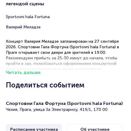
легендой сцены
Sportovní hala Fortuna
Валерий Меладзе
Концерт Валерия Меладзе запланирован на 27 сентября
2026. Спортовни Гала Фортуна (Sportovní hala Fortuna) в
Праге открывает свои двери для зрителей в 19:00.
Рекомендуем прибыть за 25-30 минут до начала, чтобы
пройти в зал, полюбоваться оформлением концертной
площадки и настроиться на волну мероприятия.
Читать дальше
Рекомендации по выбору мест
Поделиться событием
Центральный партер — оптимальное расположение для
полноценного восприятия всех элементов шоу.
Спортовни Гала Фортуна (Sportovní hala Fortuna)
Бельэтаж — отличное сочетание доступной цены и
прекрасного обзора всей сцены.
Чехия, Прага, улица За Электрарноу, 419/1, 170 00
Боковые секторы — хороший вариант для тех, кто ценит
баланс между стоимостью и качеством просмотра.
VIP-места — премиальный комфорт с лучшим
Расписание участника
Об участнике