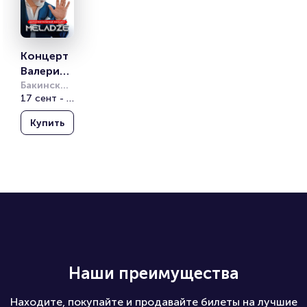
Концерт 
Валерия 
Меладзе
Бакинский 
Конгресс 
17 сент - 19 сент
Центр
Купить
Наши преимущества
Находите, покупайте и продавайте билеты на лучшие