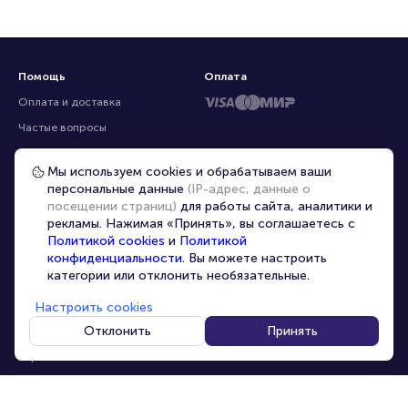
Помощь
Оплата
Оплата и доставка
Частые вопросы
Перепродажа билетов
Мы используем cookies и обрабатываем ваши
Организаторам
персональные данные
(IP-адрес, данные о
Корпоративным клиентам
посещении страниц)
для работы сайта, аналитики и
рекламы. Нажимая «Принять», вы соглашаетесь с
VIP-билеты
Политикой cookies
и
Политикой
Условия использования
конфиденциальности
. Вы можете настроить
категории или отклонить необязательные.
Персональные данные
8-800-500-42-62
Настроить cookies
О компании
8-499-226-15-14
info@portalbilet.ru
Отклонить
Принять
Контакты
С 10:00 до 21:00
,
Карта сайта
звонок бесплатный
Управление cookies
Все площадки