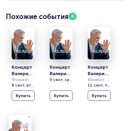
Похожие события
4
Концерт 
Концерт 
Концерт 
Валерия 
Валерия 
Валерия 
Меладзе
Фолькетеатрет
Меладзе
9 сент, ср, 20:00
Меладзе
Юнибет 
8 сент, вт, 20:00
Арена 
11 сент, пт, 20:00
(Folketeateret)
(Unibet 
Купить
Купить
Купить
Arena)