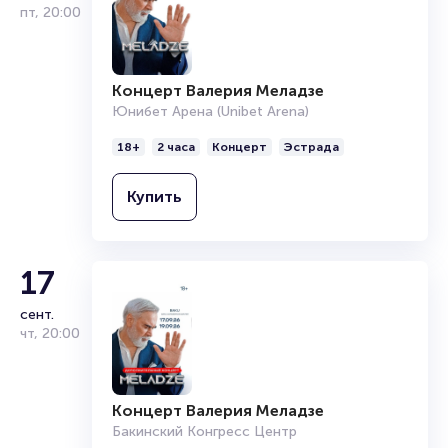
Продать билет
пт
,
20:00
Брокерам
Организаторам
Концерт Валерия Меладзе
Юнибет Арена (Unibet Arena)
18+
2 часа
Концерт
Эстрада
Купить
17
сент.
чт
,
20:00
Концерт Валерия Меладзе
Бакинский Конгресс Центр