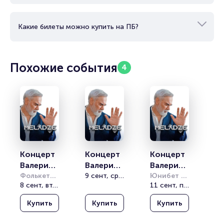
Какие билеты можно купить на ПБ?
Похожие события
4
Концерт 
Концерт 
Концерт 
Валерия 
Валерия 
Валерия 
Меладзе
Фолькетеатрет
Меладзе
9 сент, ср, 20:00
Меладзе
Юнибет 
8 сент, вт, 20:00
Арена 
11 сент, пт, 20:00
(Folketeateret)
(Unibet 
Купить
Купить
Купить
Arena)