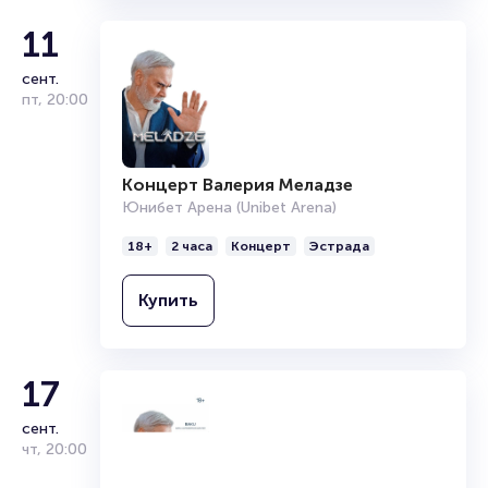
Подробнее о том, как вернуть, сдать или продать билет
11
читайте в разделах:
Продать билет
сент.
Брокерам
пт
,
20:00
Организаторам
Концерт Валерия Меладзе
Юнибет Арена (Unibet Arena)
18+
2 часа
Концерт
Эстрада
Купить
17
сент.
чт
,
20:00