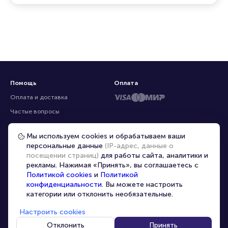
Помощь
Оплата
Оплата и доставка
Частые вопросы
Перепродажа билетов
Мы используем cookies и обрабатываем ваши
Организаторам
персональные данные
(IP-адрес, данные о
Корпоративным клиентам
посещении страниц)
для работы сайта, аналитики и
рекламы. Нажимая «Принять», вы соглашаетесь с
VIP-билеты
Политикой cookies
и
Политикой
Условия использования
конфиденциальности
. Вы можете настроить
категории или отклонить необязательные.
Персональные данные
8-800-500-42-62
Настроить cookies
О компании
8-499-226-15-14
info@portalbilet.ru
Отклонить
Принять
Контакты