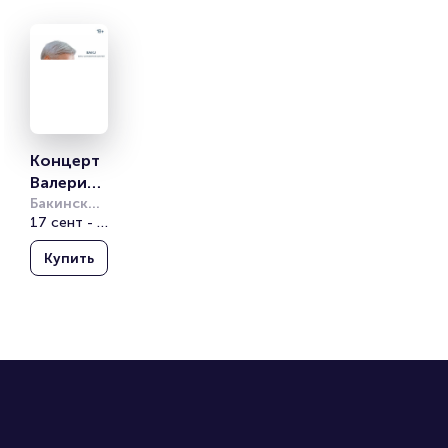
Концерт 
Валерия 
Меладзе
Бакинский 
Конгресс 
17 сент - 19 сент
Центр
Купить