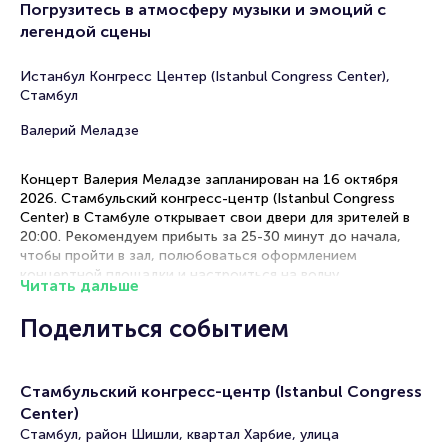
Погрузитесь в атмосферу музыки и эмоций с
легендой сцены
Истанбул Конгресс Центер (Istanbul Congress Center),
Стамбул
Валерий Меладзе
Концерт Валерия Меладзе запланирован на 16 октября
2026. Стамбульский конгресс-центр (Istanbul Congress
Center) в Стамбуле открывает свои двери для зрителей в
20:00. Рекомендуем прибыть за 25-30 минут до начала,
чтобы пройти в зал, полюбоваться оформлением
концертной площадки и настроиться на волну
Читать дальше
мероприятия.
Поделиться событием
Рекомендации по выбору мест
Центральный партер — оптимальное расположение для
Стамбульский конгресс-центр (Istanbul Congress
полноценного восприятия всех элементов шоу.
Бельэтаж — отличное сочетание доступной цены и
Center)
прекрасного обзора всей сцены.
Стамбул, район Шишли, квартал Харбие, улица