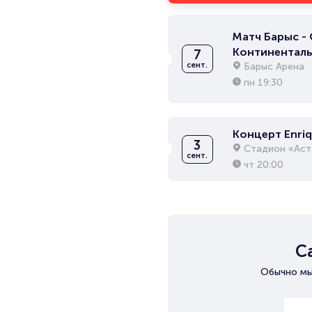
Матч Барыс - 
Континенталь
7
лига
Барыс Арена
сент.
пн
19:30
Концерт Enriqu
3
Стадион «Аст
сент.
чт
20:00
С
Обычно мы