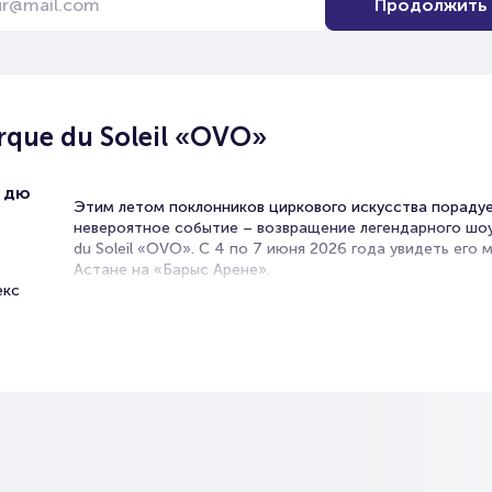
Продолжить
que du Soleil «OVO»
 дю
Этим летом поклонников циркового искусства пораду
невероятное событие – возвращение легендарного шоу
du Soleil «OVO». С 4 по 7 июня 2026 года увидеть его
Астане на «Барыс Арене».
екс
Яркое масштабное и завораживающее шоу приглашает 
удивительный мир насекомых. Потрясающие декорации
костюмы, трюки, от которых захватывает дух, интере
сюжет, оригинальное музыкальное сопровождение – э
многое другое ждет вас в столице Казахстана.
Cirque du Soleil уже несколько десятков лет меняет
представление о цирковом искусстве. Его концепция п
отказа от участия в номерах дрессированных животных