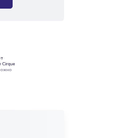
ет
 Cirque
 можно
вас в
 и
сный
то и
олного
, ставка