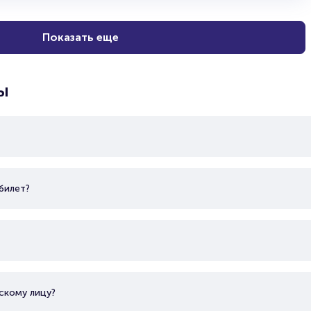
Показать еще
ы
билет?
скому лицу?