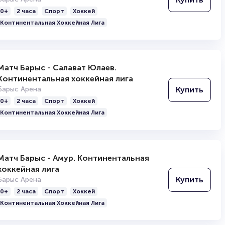
х представлений». Была основана в 1984 г. Ги Лалиберте и Жилем
надежный маркетплейс, который поможет вам попасть
рудников: 5020 чел. Годовая выручка превышает 600 млн. долларо
0+
2 часа
Спорт
Хоккей
мероприятия любого масштаба и формата в России и 
Континентальная Хоккейная Лига
странах. Выбирайте событие, оставляйте заявку с кон
данными и через несколько секунд после оплаты вы по
билеты по email. Мы сотрудничаем с проверенными
организаторами и гарантируем подлинность билетов.
Матч Барыс - Салават Юлаев.
На нашем сайте вы можете купить билеты на шоу Cirqu
Континентальная хоккейная лига
Soleil «OVO» в Астане. Спешите занять места, пока с
Купить
Барыс Арена
еще есть в наличии, и увидеть это событие.
0+
2 часа
Спорт
Хоккей
Полезные ссылки
Континентальная Хоккейная Лига
Подробнее о том, как вернуть, сдать или продать биле
читайте в разделах:
Матч Барыс - Амур. Континентальная
Продать билет
хоккейная лига
Брокерам
Организаторам
Купить
Барыс Арена
0+
2 часа
Спорт
Хоккей
Континентальная Хоккейная Лига