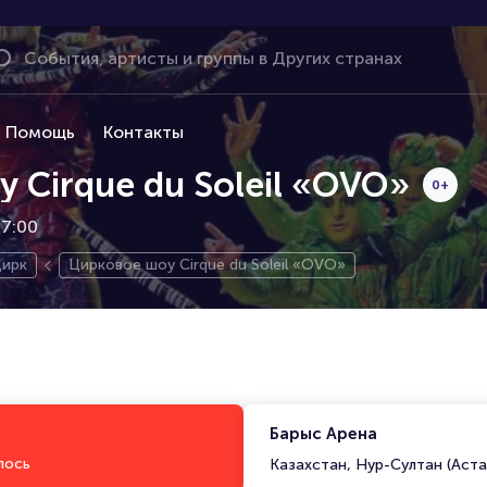
Помощь
Контакты
 Cirque du Soleil «OVO»
0+
17:00
ирк
Цирковое шоу Cirque du Soleil «OVO»
Барыс Арена
лось
Казахстан, Нур-Султан (Аста