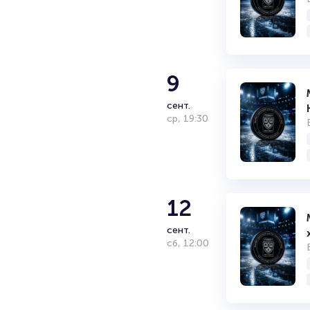
циркового искусства и уличны
Монреале (Канада). Число сот
9
сент.
ср
,
19:30
12
сент.
сб
,
12:00