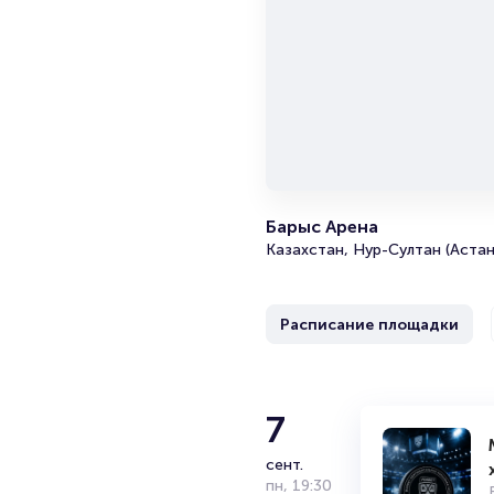
Барыс Арена
Казахстан, Нур-Султан (Астан
Расписание площадки
Цирк Дю 
7
сент.
Канадская компания, работаю
пн
,
19:30