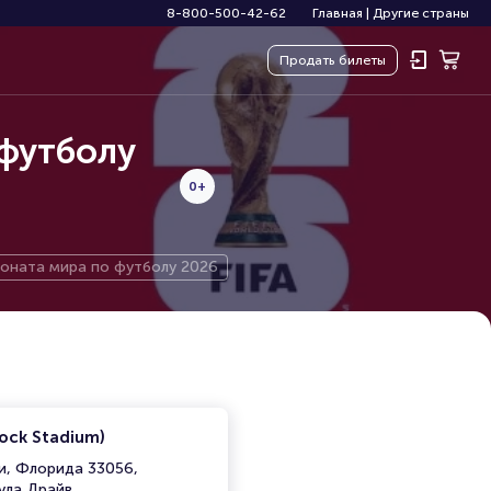
8-800-500-42-62
Главная
|
Другие страны
Продать
билеты
 футболу
0+
ионата мира по футболу 2026
ock Stadium)
, Флорида 33056,
ула Драйв