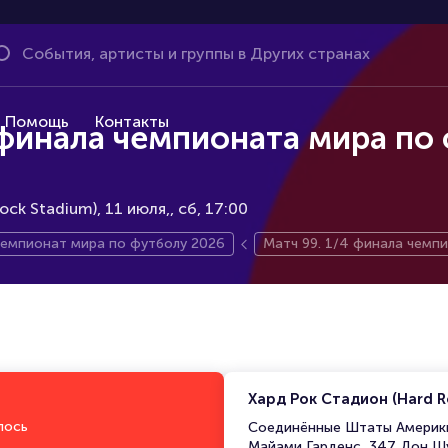
Помощь
Контакты
 финала чемпионата мира по
ck Stadium), 11 июля,
сб, 17:00
емпионат мира по футболу 2026
Матч 99. 1/4 финала чемп
Хард Рок Стадион (Hard R
лось
Соединённые Штаты Америки
Майами Гарденс, 347 Дон Ш