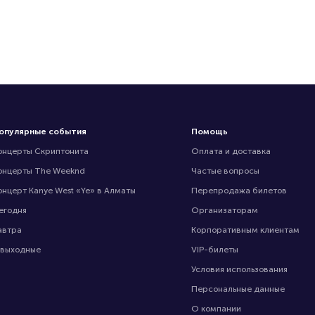
опулярные события
Помощь
онцерты Скриптонита
Оплата и доставка
онцерты The Weeknd
Частые вопросы
онцерт Kanye West «Ye» в Алматы
Перепродажа билетов
егодня
Организаторам
автра
Корпоративным клиентам
 выходные
VIP-билеты
Условия использования
Персональные данные
О компании