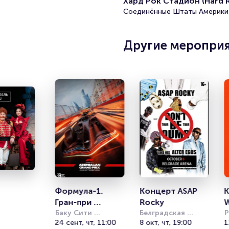
Хард Рок Стадион (Hard R
Соединённые Штаты Америки,
Другие меропри
Формула-1. 
Концерт ASAP 
К
Гран-при 
Rocky
Азербайджана 
Баку Сити 
Белградская 
Р
СирСуит (Baku 
24 сент, чт, 11:00
Арена (бывш. 
8 окт, чт, 19:00
Н
1
2026. 24 - 26 