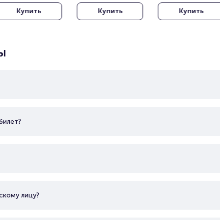
Rajamangala 
Tennis Club)
Вернадского
Купить
Купить
Купить
ational Stadium)
ы
билет?
скому лицу?