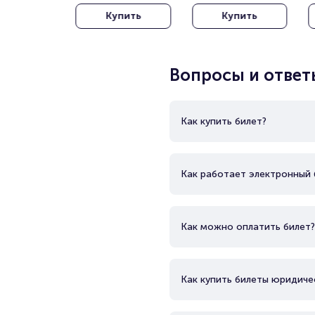
City Circuit)
Штарк Арена)
(
Сентября
Купить
Купить
N
Вопросы и ответ
Как купить билет?
Как работает электронный 
Как можно оплатить билет?
Как купить билеты юридиче