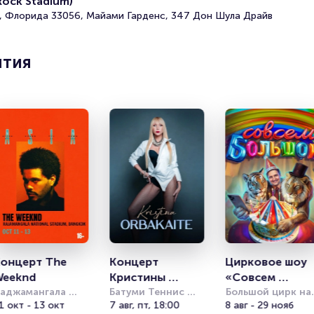
ock Stadium)
бронирования по телефону звоните по номеру {phone}.
 Флорида 33056, Майами Гарденс, 347 Дон Шула Драйв
Полезные ссылки
ятия
Подробнее о том, как вернуть, сдать или продать биле
читайте в разделах:
Продать билет
Брокерам
Организаторам
онцерт The 
Концерт 
Цирковое шоу 
Weeknd
Кристины 
«Совсем 
аджамангала 
Орбакайте
Батуми Теннис 
большой»
Большой цирк на 
эшнл Стэдиум 
1 окт - 13 окт
Клаб (Batumi 
7 авг, пт, 18:00
проспекте 
8 авг - 29 нояб