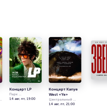
т
Концерт LP
Концерт Kanye 
Парк 
West «Ye»
Кучукчифтлик 
14 авг, пт, 19:00
Центральный 
(Kucukciftlik Park)
стадион Алматы
14 авг, пт, 21:00