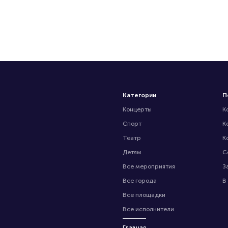
Категории
П
Концерты
К
Спорт
К
Театр
К
Детям
С
Все мероприятия
З
Все города
В
Все площадки
Все исполнители
Главная