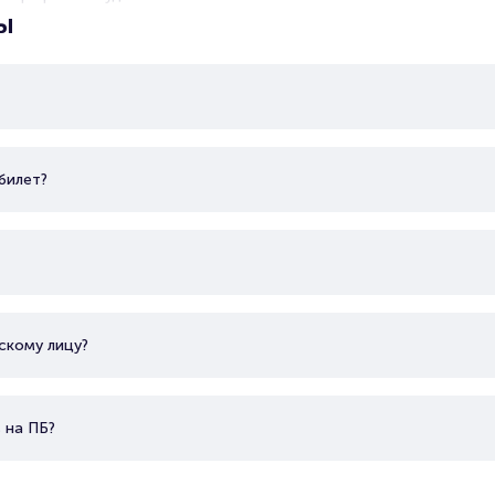
ы
билет?
скому лицу?
 на ПБ?