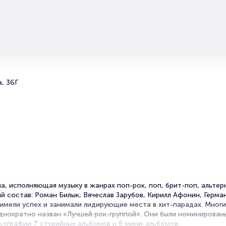
Полезные ссылки
Подробнее о том, как вернуть, сдать или продать билет читайт
разделах:
Продать билет
Брокерам
, 36Г
Организаторам
а, исполняющая музыку в жанрах поп-рок, поп, брит-поп, альтер
й состав: Роман Билык, Вячеслав Зарубов, Кирилл Афонин, Герма
имели успех и занимали лидирующие места в хит-парадах. Многи
однократно назван «Лучшей рок-группой». Они были номинирован
скографии 7 студийных альбомов и 6 мини-альбомов.