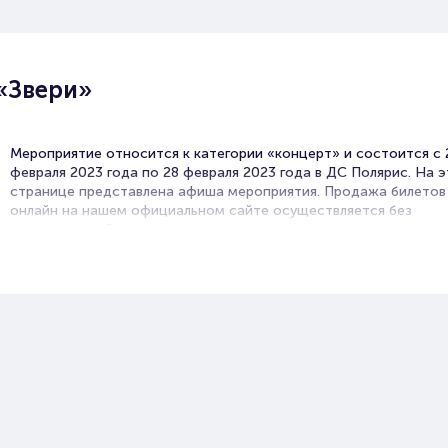
«Звери»
Мероприятие относится к категории «концерт» и состоится с 
февраля 2023 года по 28 февраля 2023 года в ДС Полярис. На 
странице представлена афиша мероприятия. Продажа билетов
онлайн на нашем официальном сайте осуществляется без
посредников. Зачастую это единственная возможность доста
билет на Концерт.
Билеты на концерт группы «Звери»
Portalbilet – удобный и надежный сервис для покупки и продаж
билетов на мероприятия разного формата. Среднее время на п
билета здесь начиная с выбора места завершая оформлением е
зрительном зале на ваше имя занимает не более двух минут. Б
на концерт группы «Звери» пользуются большой популярностью
зрителей. Спешите купить их, пока они есть в наличии.