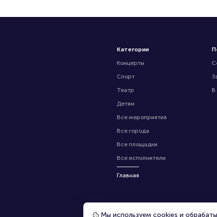
Категории
П
Концерты
С
Спорт
З
Театр
В
Детям
Все мероприятия
Все города
Все площадки
Все исполнители
Главная
Мы используем cookies и обрабат