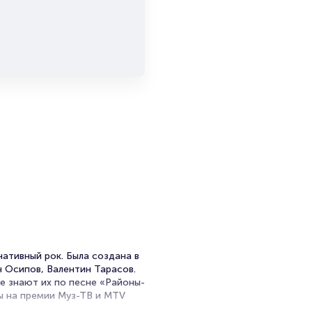
е в
нативный рок. Была создана в
н Осипов, Валентин Тарасов.
е знают их по песне «Районы-
ы на премии Муз-ТВ и MTV