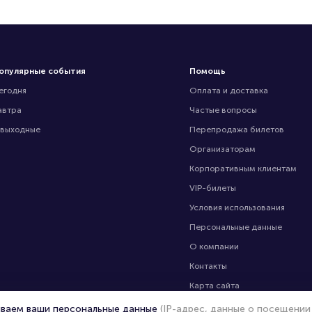
опулярные события
Помощь
егодня
Оплата и доставка
автра
Частые вопросы
 выходные
Перепродажа билетов
Организаторам
Корпоративным клиентам
VIP-билеты
Условия использования
Персональные данные
О компании
Контакты
Карта сайта
Управление cookies
ываем ваши персональные данные
(IP-адрес, данные о посещении