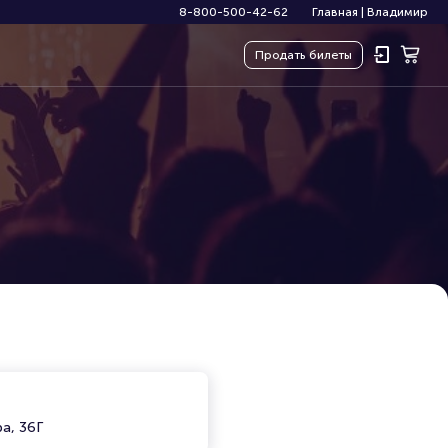
8-800-500-42-62
Главная
|
Владимир
Продать
билеты
а, 36Г