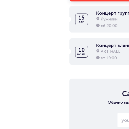
Концерт груп
15
Лужники
авг.
сб
20:00
Концерт Елен
10
ART HALL
нояб.
вт
19:00
С
Обычно мы