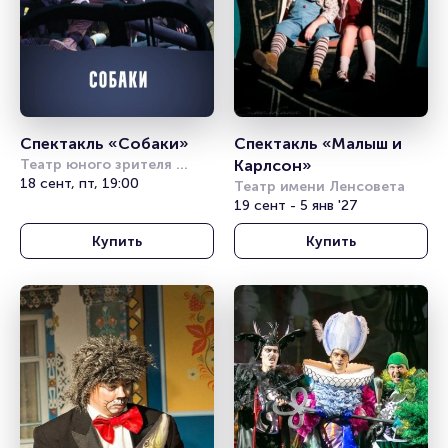
Спектакль «Собаки»
Спектакль «Малыш и 
Театр юного зрителя 
Карлсон»
имени А.А. Брянцева
18 сент, пт, 19:00
Театр имени Ленсовета
19 сент - 5 янв '27
Купить
Купить