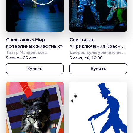
Спектакль «Мир 
Спектакль 
потерянных животных»
«Приключения Красной 
Театр Маяковского
Шапочки, или Правила 
Дворец культуры имени 
5 сент - 25 окт
Горбунова
5 сент, сб, 12:00
дорожного движения»
Купить
Купить