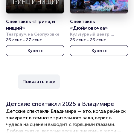
Спектакль «Принц и 
Спектакль 
нищий»
«Дюймовочка»
Театриум на Серпуховке
Культурный центр 
26 сент - 27 сент
"Вдохновение"
26 сент - 26 сент
Купить
Купить
Показать еще
Детские спектакли 2026 в Владимире
Детские спектакли Владимира — это, когда ребенок
замирает в темноте зрительного зала, верит в
чудеса на сцене и выходит с горящими глазами.
Добрая сказка, веселые песни и знакомые герои —