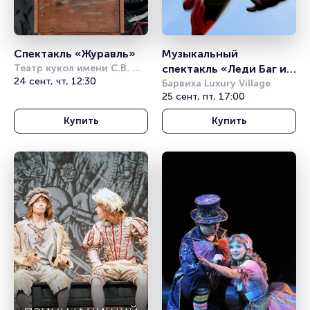
Спектакль «Журавль»
Музыкальный 
Театр кукол имени С.В. 
спектакль «Леди Баг и 
Образцова
24 сент, чт, 12:30
Супер Кот»
Барвиха Luxury Village
25 сент, пт, 17:00
Купить
Купить