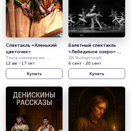
Спектакль «Аленький 
Балетный спектакль 
цветочек»
«Лебединое озеро» 
Театр комедии им. 
(Гастроли Театра 
ДК Выборгский
Акимова
12 авг - 17 окт
6 сент - 20 сент
Детского Балета) 
Купить
Купить