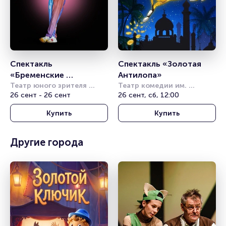
Спектакль 
Спектакль «Золотая 
«Бременские 
Антилопа»
музыканты»
Театр юного зрителя 
Театр комедии им. 
имени А.А. Брянцева
26 сент - 26 сент
Акимова
26 сент, сб, 12:00
Купить
Купить
Другие города