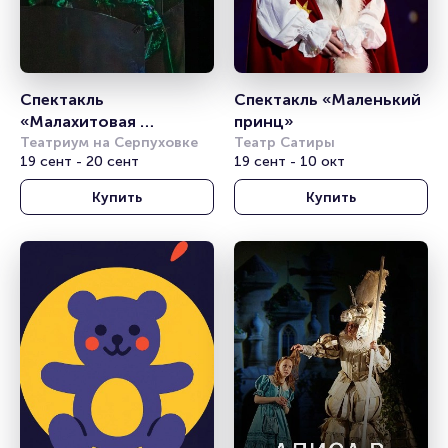
Спектакль 
Спектакль «Маленький 
«Малахитовая 
принц»
шкатулка»
Театриум на Серпуховке
Театр Сатиры
19 сент - 20 сент
19 сент - 10 окт
Купить
Купить