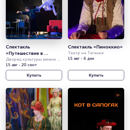
Спектакль 
Спектакль «Пиноккио» 
«Путешествие в 
Театр на Таганке
15 авг - 6 дек
космос» (Театр 
Дворец культуры имени 
Горбунова
15 авг - 20 сент
Комикс)
Купить
Купить