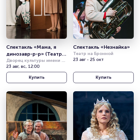
Спектакль «Мама, я 
Спектакль «Незнайка» 
динозавр-р-р» (Театр 
Театр на Бронной
23 авг - 25 окт
Комикс)
Дворец культуры имени 
Горбунова
23 авг, вс, 12:00
Купить
Купить