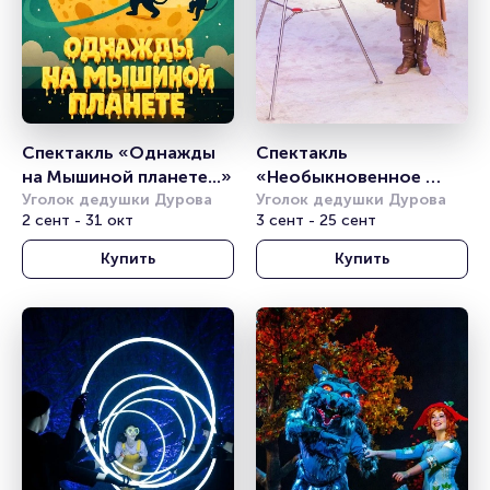
Спектакль «Однажды 
Спектакль 
на Мышиной планете...»
«Необыкновенное 
Уголок дедушки Дурова
путешествие»
Уголок дедушки Дурова
2 сент - 31 окт
3 сент - 25 сент
Купить
Купить