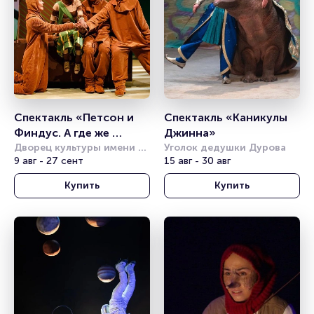
Спектакль «Петсон и 
Спектакль «Каникулы 
Финдус. А где же 
Джинна»
Юсси?» (Театр Комикс)
Дворец культуры имени 
Уголок дедушки Дурова
Горбунова
9 авг - 27 сент
15 авг - 30 авг
Купить
Купить