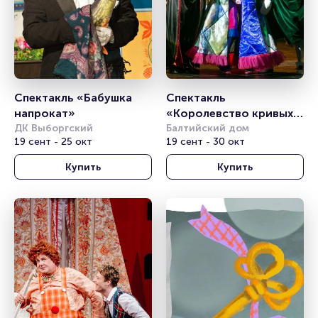
Спектакль «Бабушка 
Спектакль 
напрокат»
«Королевство кривых 
ДК Выборгский
зеркал»
Балтийский дом
19 сент - 25 окт
19 сент - 30 окт
Купить
Купить