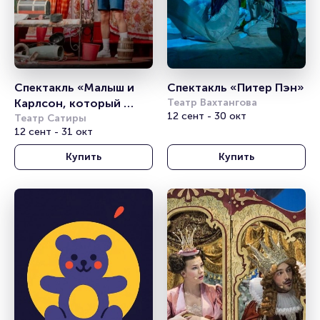
Спектакль «Малыш и 
Спектакль «Питер Пэн»
Карлсон, который 
Театр Вахтангова
12 сент - 30 окт
живет на крыше»
Театр Сатиры
12 сент - 31 окт
Купить
Купить