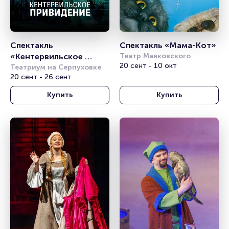
Спектакль 
Спектакль «Мама-Кот» 
«Кентервильское 
Театр Маяковского
20 сент - 10 окт
привидение»
Театриум на Серпуховке
20 сент - 26 сент
Купить
Купить