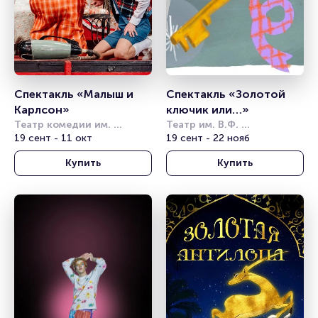
Спектакль «Малыш и 
Спектакль «Золотой 
Карлсон»
ключик или…»
Театр комедии им. 
Театр им. В.Ф. 
Акимова
19 сент - 11 окт
Комиссаржевской
19 сент - 22 нояб
Купить
Купить