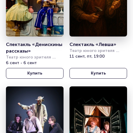
Спектакль «Денискины 
Спектакль «Левша»
рассказы»
Театр юного зрителя 
имени А.А. Брянцева
11 сент, пт, 19:00
Театр юного зрителя 
имени А.А. Брянцева
6 сент - 6 сент
Купить
Купить