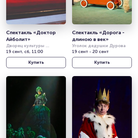
Спектакль «Доктор 
Спектакль «Дорога - 
Айболит»
длиною в век»
Дворец культуры 
Уголок дедушки Дурова
железнодорожников 
19 сент, сб, 11:00
19 сент - 20 сент
(Новосибирск)
Купить
Купить