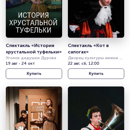
Спектакль «История 
Спектакль «Кот в 
хрустальной туфельки»
сапогах»
Уголок дедушки Дурова
Дворец культуры имени 
19 авг - 24 окт
Горбунова
22 авг, сб, 12:00
Купить
Купить