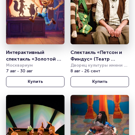
Интерактивный 
Спектакль «Петсон и 
спектакль «Золотой 
Финдус» (Театр 
Ключик»
Москвариум
Комикс)
Дворец культуры имени 
7 авг - 30 авг
Горбунова
8 авг - 26 сент
Купить
Купить