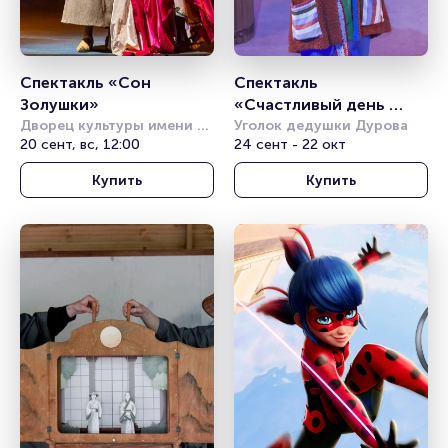
Спектакль «Сон 
Спектакль 
Золушки»
«Счастливый день 
Дворец культуры имени 
Емели»
Уголок дедушки Дурова
Горбунова
20 сент, вс, 12:00
24 сент - 22 окт
Купить
Купить