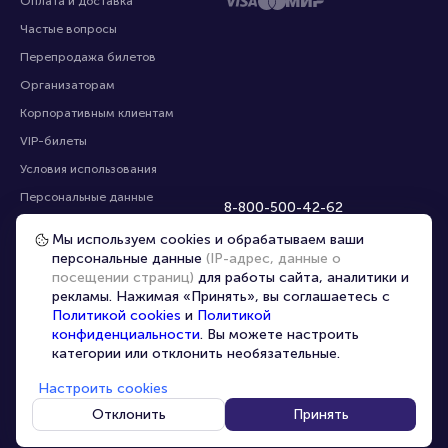
Оплата и доставка
Частые вопросы
Перепродажа билетов
Организаторам
Корпоративным клиентам
VIP-билеты
Условия использования
Персональные данные
8-800-500-42-62
О компании
8-499-226-15-14
Мы используем cookies и обрабатываем ваши
info@portalbilet.ru
Контакты
персональные данные
(IP-адрес, данные о
С 10:00 до 21:00
,
посещении страниц)
для работы сайта, аналитики и
Карта сайта
звонок бесплатный
рекламы. Нажимая «Принять», вы соглашаетесь с
Управление cookies
Все площадки
Политикой cookies
и
Политикой
конфиденциальности
. Вы можете настроить
категории или отклонить необязательные.
Главная
|
Владимир
Настроить cookies
Отклонить
Принять