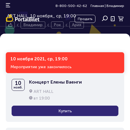
Ария
16+
8-800-500-42-62
Главная
|
Владимир
ART HALL, 10 ноября,
ср, 19:00
Продать
Владимир
Рок
Ария
10 ноября 2021, ср, 19:00
Мероприятие уже закончилось
Концерт Елены Ваенги
10
нояб.
ART HALL
вт
19:00
Купить