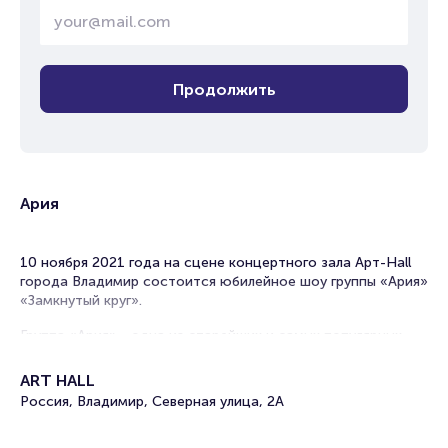
Продолжить
Ария
10 ноября 2021 года на сцене концертного зала Арт-Hall
города Владимир состоится юбилейное шоу группы «Ария»
«Замкнутый круг».
Группа «Ария» - одна из старейших и самых популярных
российских хэви-метал-команд. В разные времена её
участниками (а состав за три десятка лет менялся
ART HALL
неоднократно) были организованы собственные проекты:
Россия, Владимир, Северная улица, 2А
«Кипелов», «Маврик», «Мистер», «Артерия», которые все
вкупе носят название «Семейка Арии».