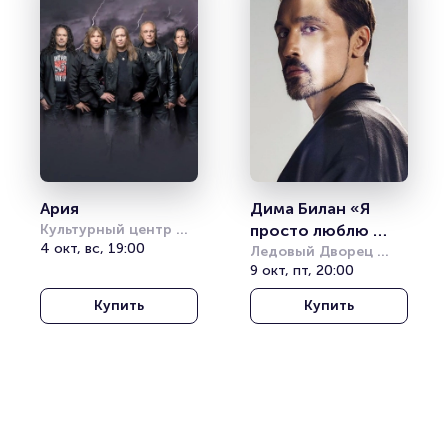
Ария
Дима Билан «Я 
Культурный центр 
просто люблю 
Акрон
4 окт, вс, 19:00
тебя»
Ледовый Дворец 
Великий Новгород
9 окт, пт, 20:00
Купить
Купить