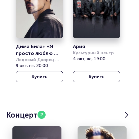
Дима Билан «Я 
Ария
просто люблю 
Культурный центр 
Акрон
4 окт, вс, 19:00
тебя»
Ледовый Дворец 
Великий Новгород
9 окт, пт, 20:00
Купить
Купить
Концерт
2