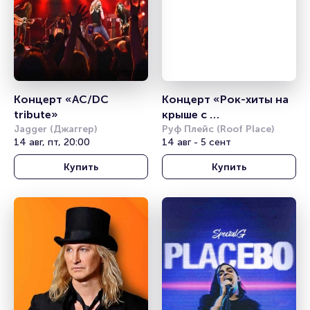
Концерт «AC/DC 
Концерт «Рок-хиты на 
tribute»
крыше с 
Jagger (Джаггер)
симфоническим 
Руф Плейс (Roof Place)
14 авг, пт, 20:00
14 авг - 5 сент
оркестром»
Купить
Купить