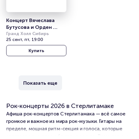
Концерт Вячеслава 
Бутусова и Орден 
Славы. Nautilus 
Гранд Холл Сибирь
25 сент, пт, 19:00
Pompilius
Купить
Показать еще
Рок-концерты 2026 в Стерлитамаке
Афиша рок-концертов Стерлитамака — всё самое
громкое и важное из мира рок-музыки. Гитары на
пределе, мощная ритм-секция и голоса, которые
заставляют мурашки бежать по коже. Легендарные