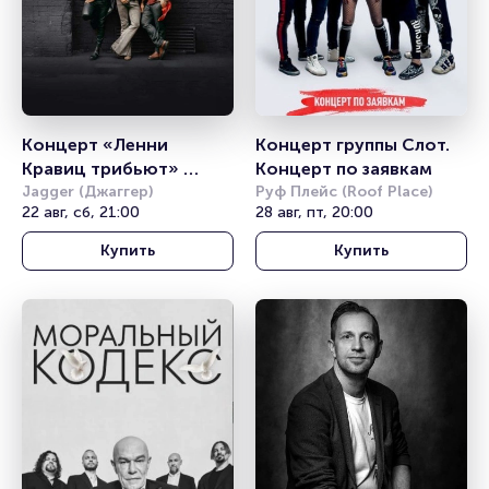
Концерт «Ленни 
Концерт группы Слот. 
Кравиц трибьют» 
Концерт по заявкам
(Lenny Kravitz tribute)
Jagger (Джаггер)
Руф Плейс (Roof Place)
22 авг, сб, 21:00
28 авг, пт, 20:00
Купить
Купить