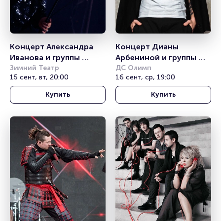
Концерт Александра 
Концерт Дианы 
Иванова и группы 
Арбениной и группы 
«Рондо»
Зимний Театр
«Ночные Снайперы»
ДС Олимп
15 сент, вт, 20:00
16 сент, ср, 19:00
Купить
Купить