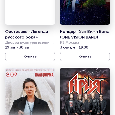
Фестиваль «Легенда 
Концерт Уан Вижн Бэнд 
русского рока»
(ONE VISION BAND)
Дворец культуры имени 
КЗ Москва
Горбунова
29 авг - 30 авг
3 сент, чт, 19:00
Купить
Купить