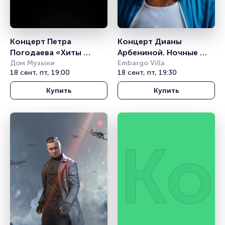
Концерт Петра 
Концерт Дианы 
Погодаева «Хиты 
Арбениной. Ночные 
группы Кино»
Дом Музыки
снайперы
Embargo Villa
18 сент, пт, 19:00
18 сент, пт, 19:30
Купить
Купить
Ко