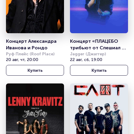
Концерт Александра 
Концерт «ПЛАЦЕБО 
Иванова и Рондо
трибьют от Спешиал 
Руф Плейс (Roof Place)
Джи» (PLACEBO tribute 
Jagger (Джаггер)
20 авг, чт, 20:00
22 авг, сб, 19:00
By Special G)
Купить
Купить