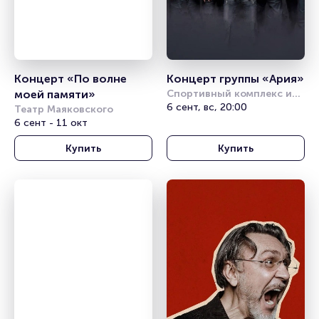
Концерт «По волне 
Концерт группы «Ария»
моей памяти»
Спортивный комплекс им. 
Сухарева
6 сент, вс, 20:00
Театр Маяковского
6 сент - 11 окт
Купить
Купить