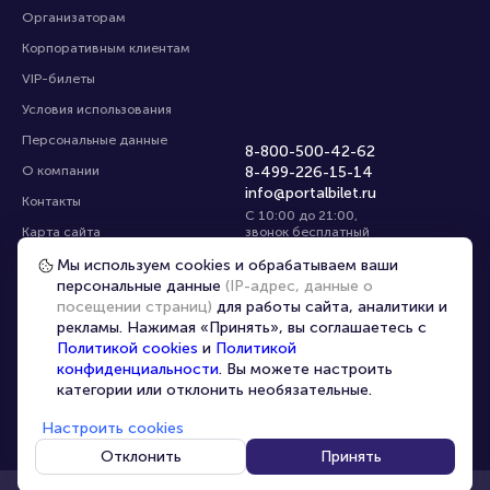
Организаторам
Корпоративным клиентам
VIP-билеты
Условия использования
Персональные данные
8-800-500-42-62
О компании
8-499-226-15-14
info@portalbilet.ru
Контакты
С 10:00 до 21:00
,
Карта сайта
звонок бесплатный
Управление cookies
Все площадки
Мы используем cookies и обрабатываем ваши
персональные данные
(IP-адрес, данные о
посещении страниц)
для работы сайта, аналитики и
Главная
|
Санкт-Петербург
рекламы. Нажимая «Принять», вы соглашаетесь с
Политикой cookies
и
Политикой
конфиденциальности
. Вы можете настроить
категории или отклонить необязательные.
Настроить cookies
© 2020 -
2026
portalbilet.ru
Все права защищены
Отклонить
Принять