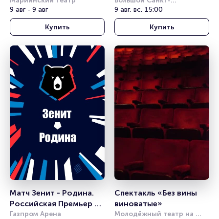
им. Леонида Якобсона
Мариинский театр
Большой Санкт-
9 авг - 9 авг
Петербургский 
9 авг, вс, 15:00
государственный цирк
Купить
Купить
Матч Зенит - Родина. 
Спектакль «Без вины 
Российская Премьер 
виноватые»
Лига
Газпром Арена
Молодёжный театр на 