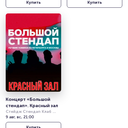
Купить
Купить
Концерт «Большой 
стендап». Красный зал
Стейдж Стендап Клаб 
(Stage StandUp Club)
9 авг, вс, 21:00
Купить