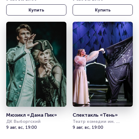
Купить
Купить
Мюзикл «Дама Пик»
Спектакль «Тень»
ДК Выборгский
Театр комедии им. 
9 авг, вс, 19:00
Акимова
9 авг, вс, 19:00