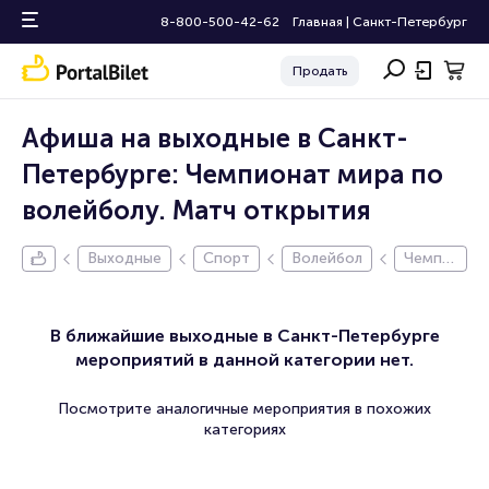
8-800-500-42-62
Главная
|
Санкт-Петербург
Продать
Афиша на выходные в Санкт-
Петербурге: Чемпионат мира по
волейболу. Матч открытия
Выходные
Спорт
Волейбол
Чемпи
онат м
ира по
волейб
В ближайшие выходные в Санкт-Петербурге
олу. Ма
мероприятий в данной категории нет.
тч отк
рытия
Посмотрите аналогичные мероприятия в похожих
категориях