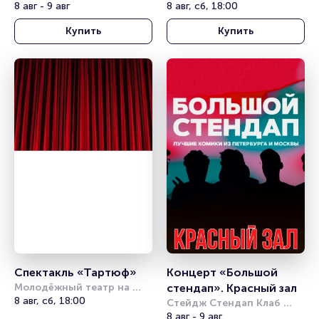
Петербургский 
8 авг - 9 авг
Фонтанке
8 авг, сб, 18:00
государственный цирк
Купить
Купить
Спектакль «Тартюф»
Концерт «Большой 
Молодёжный театр на 
стендап». Красный зал
Фонтанке
8 авг, сб, 18:00
Стейдж Стендап Клаб 
(Stage StandUp Club)
8 авг - 9 авг