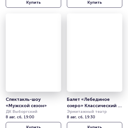
Купить
Купить
Спектакль-шоу 
Балет «Лебединое 
«Мужской сезон»
озеро» Классический 
ДК Выборгский
балет с 
Эрмитажный театр
8 авг, сб, 19:00
8 авг, сб, 19:30
видеоэффектами 
(«Санкт-Петербургский 
Купить
Купить