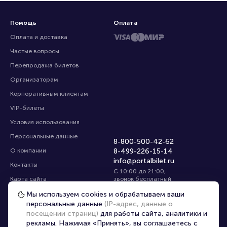
Помощь
Оплата
Оплата и доставка
Частые вопросы
Перепродажа билетов
Организаторам
Корпоративным клиентам
VIP-билеты
Условия использования
Персональные данные
8-800-500-42-62
О компании
8-499-226-15-14
info@portalbilet.ru
Контакты
С 10:00 до 21:00
,
Карта сайта
звонок бесплатный
Управление cookies
Все площадки
Мы используем cookies и обрабатываем ваши
персональные данные
(IP-адрес, данные о
посещении страниц)
для работы сайта, аналитики и
Главная
|
Санкт-Петербург
рекламы. Нажимая «Принять», вы соглашаетесь с