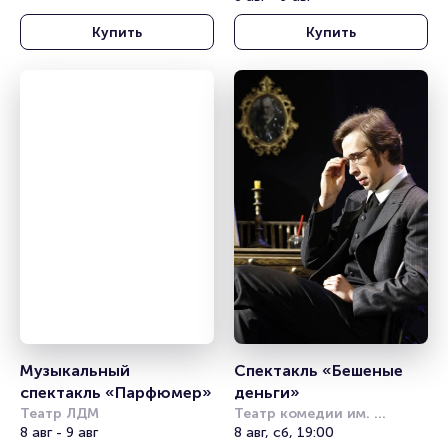
Купить
Купить
Музыкальный 
Спектакль «Бешеные 
спектакль «Парфюмер»
деньги»
Театр ЛДМ
Театр комедии им. 
8 авг - 9 авг
Акимова
8 авг, сб, 19:00