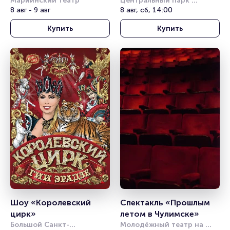
им. Леонида Якобсона
Мариинский театр
Петербург»
Центральный парк 
8 авг - 9 авг
культуры и отдыха им. С. 
8 авг, сб, 14:00
М. Кирова
Купить
Купить
Шоу «Королевский 
Спектакль «Прошлым 
цирк»
летом в Чулимске»
Большой Санкт-
Молодёжный театр на 