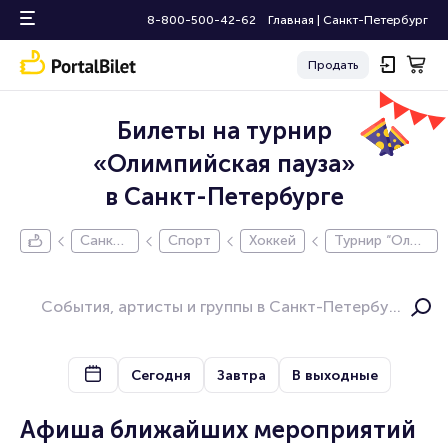
8-800-500-42-62
Главная
|
Санкт-Петербург
Продать
Билеты на турнир
«Олимпийская пауза»
в Санкт-Петербурге
Санкт-
Спорт
Хоккей
Турнир “Олим
Петерб
пийская пауз
ург
а“
Сегодня
Завтра
В выходные
Афиша ближайших мероприятий