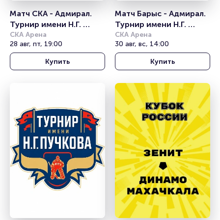
Матч СКА - Адмирал. 
Матч Барыс - Адмирал. 
Турнир имени Н.Г. 
Турнир имени Н.Г. 
Пучкова
СКА Арена
Пучкова
СКА Арена
28 авг, пт, 19:00
30 авг, вс, 14:00
Купить
Купить