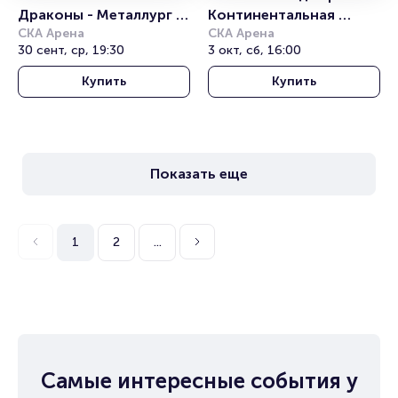
Драконы - Металлург 
Континентальная 
Мг. Континентальная 
СКА Арена
хоккейная лига
СКА Арена
30 сент, ср, 19:30
3 окт, сб, 16:00
хоккейная лига
Купить
Купить
Показать еще
1
2
...
Самые интересные события у