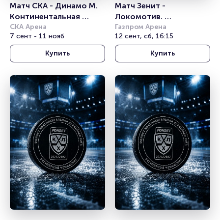
Матч СКА - Динамо М. 
Матч Зенит - 
Континентальная 
Локомотив. 
хоккейная лига
СКА Арена
Российская Премьер 
Газпром Арена
7 сент - 11 нояб
12 сент, сб, 16:15
Лига
Купить
Купить