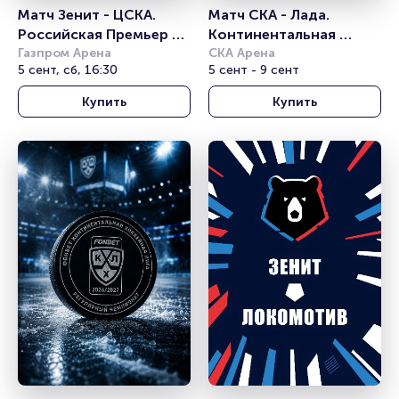
Матч Зенит - ЦСКА. 
Матч СКА - Лада. 
Российская Премьер 
Континентальная 
Лига
Газпром Арена
хоккейная лига
СКА Арена
5 сент, сб, 16:30
5 сент - 9 сент
Купить
Купить