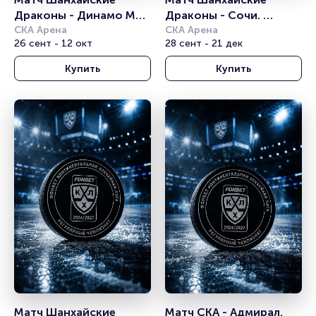
Драконы - Динамо Мн. 
Драконы - Сочи. 
Континентальная 
СКА Арена
Континентальная 
СКА Арена
26 сент - 12 окт
28 сент - 21 дек
хоккейная лига
хоккейная лига
Купить
Купить
Матч Шанхайские 
Матч СКА - Адмирал. 