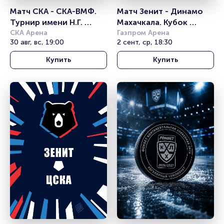
Матч СКА - СКА-ВМФ. 
Матч Зенит - Динамо 
Турнир имени Н.Г. 
Махачкала. Кубок 
Пучкова
СКА Арена
России
Газпром Арена
30 авг, вс, 19:00
2 сент, ср, 18:30
Купить
Купить