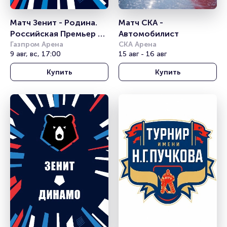
Матч Зенит - Родина. 
Матч СКА - 
Российская Премьер 
Автомобилист
Лига
Газпром Арена
СКА Арена
9 авг, вс, 17:00
15 авг - 16 авг
Купить
Купить