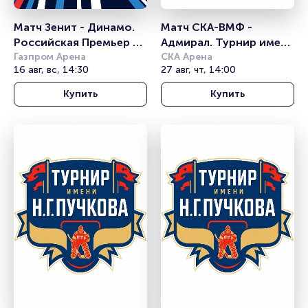
Матч Зенит - Динамо. 
Матч СКА-ВМФ - 
Российская Премьер 
Адмирал. Турнир имени 
Лига
Газпром Арена
Н.Г. Пучкова
СКА Арена
16 авг, вс, 14:30
27 авг, чт, 14:00
Купить
Купить