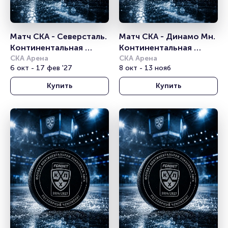
Матч СКА - Северсталь. 
Матч СКА - Динамо Мн. 
Континентальная 
Континентальная 
хоккейная лига
СКА Арена
хоккейная лига
СКА Арена
6 окт - 17 фев '27
8 окт - 13 нояб
Купить
Купить