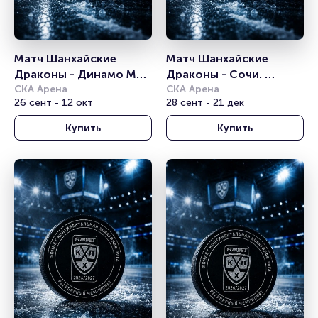
Матч Шанхайские 
Матч Шанхайские 
Драконы - Динамо Мн. 
Драконы - Сочи. 
Континентальная 
СКА Арена
Континентальная 
СКА Арена
26 сент - 12 окт
28 сент - 21 дек
хоккейная лига
хоккейная лига
Купить
Купить