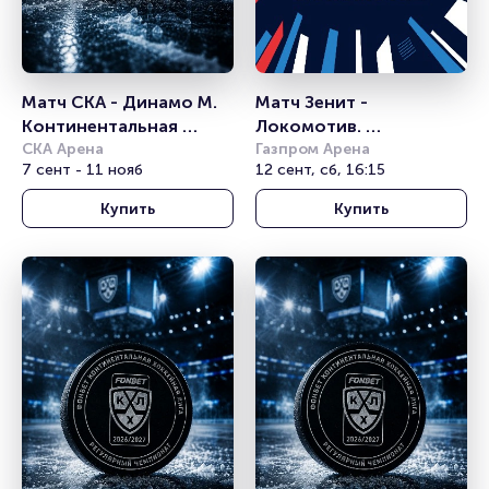
Матч СКА - Динамо М. 
Матч Зенит - 
Континентальная 
Локомотив. 
хоккейная лига
СКА Арена
Российская Премьер 
Газпром Арена
7 сент - 11 нояб
12 сент, сб, 16:15
Лига
Купить
Купить