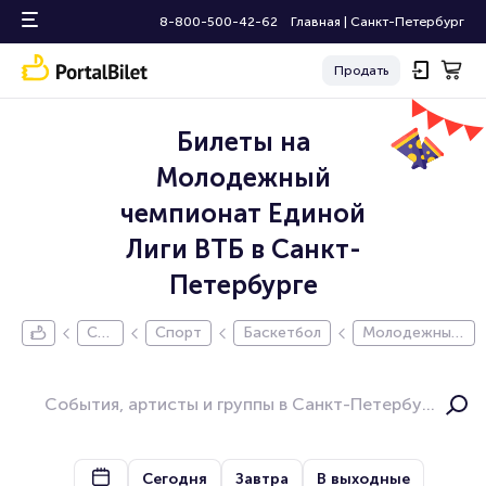
8-800-500-42-62
Главная
|
Санкт-Петербург
Продать
Билеты на
Молодежный
чемпионат Единой
Лиги ВТБ в Санкт-
Петербурге
Са
Спорт
Баскетбол
Молодежный
нкт
чемпионат Е
-Пе
диной Лиги В
тер
ТБ
бур
г
Сегодня
Завтра
В выходные