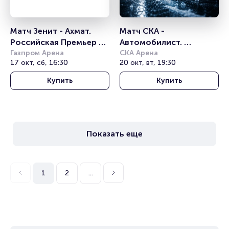
Матч Зенит - Ахмат. 
Матч СКА - 
Российская Премьер 
Автомобилист. 
Лига
Газпром Арена
Континентальная 
СКА Арена
17 окт, сб, 16:30
20 окт, вт, 19:30
хоккейная лига
Купить
Купить
Показать еще
1
2
...