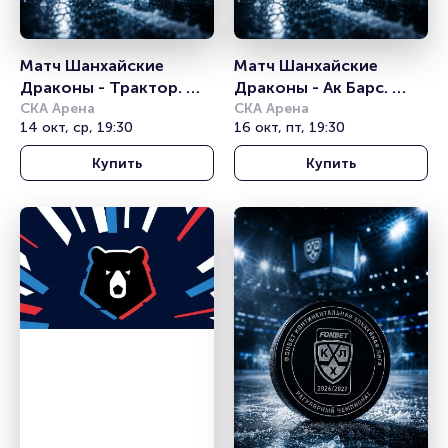
Матч Шанхайские 
Матч Шанхайские 
Драконы - Трактор. 
Драконы - Ак Барс. 
Континентальная 
СКА Арена
Континентальная 
СКА Арена
14 окт, ср, 19:30
16 окт, пт, 19:30
хоккейная лига
хоккейная лига
Купить
Купить