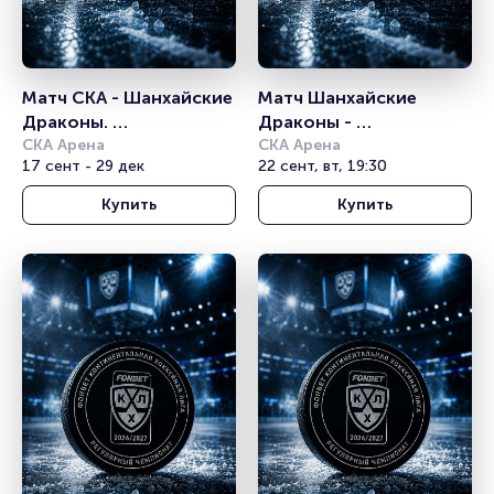
Матч СКА - Шанхайские 
Матч Шанхайские 
Драконы. 
Драконы - 
Континентальная 
СКА Арена
Автомобилист. 
СКА Арена
17 сент - 29 дек
22 сент, вт, 19:30
хоккейная лига
Континентальная 
хоккейная лига
Купить
Купить