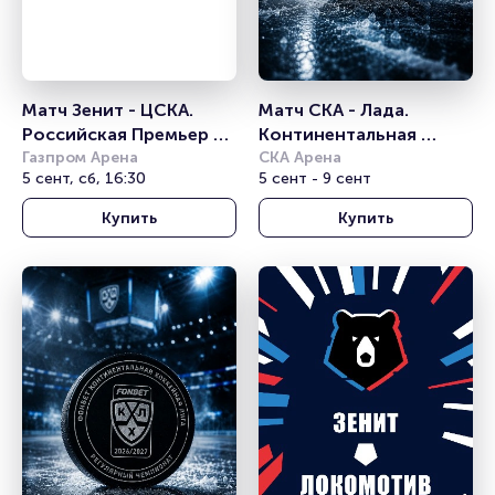
Матч Зенит - ЦСКА. 
Матч СКА - Лада. 
Российская Премьер 
Континентальная 
Лига
Газпром Арена
хоккейная лига
СКА Арена
5 сент, сб, 16:30
5 сент - 9 сент
Купить
Купить