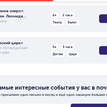
иное озеро».
6+
2 часа
им. Леонида
еатр
Театр
Балет
вский цирк»
0+
3 часа
т-Петербургский
й цирк
Детям
Цирк
амые интересные события у вас в поч
 присылаем одно письмо в месяц и ещё одно накануне больших 