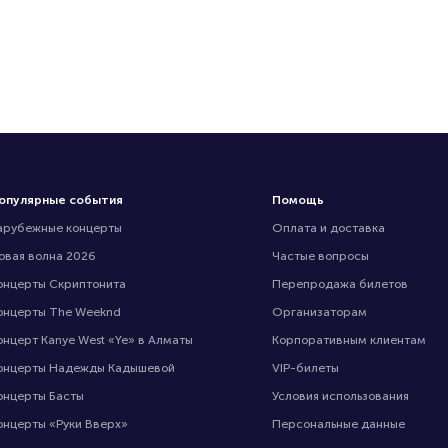
опулярные события
Помощь
арубежные концерты
Оплата и доставка
овая волна 2026
Частые вопросы
онцерты Скриптонита
Перепродажа билетов
онцерты The Weeknd
Организаторам
онцерт Kanye West «Ye» в Алматы
Корпоративным клиентам
онцерты Надежды Кадышевой
VIP-билеты
онцерты Басты
Условия использования
онцерты «Руки Вверх»
Персональные данные