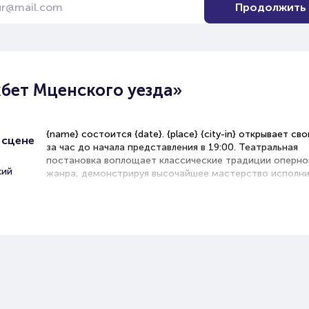
Продолжить
бет Мценского уезда»
{name} состоится {date}. {place} {city-in} открывает св
 сцене
за час до начала представления в 19:00. Театральная
постановка воплощает классические традиции оперно
кий
жанра, демонстрируя высочайшее мастерство исполни
оркестра.
Рекомендации по выбору мест в зале
Партер (центральные ряды) — идеальное расстояние д
сбалансированного восприятия оркестрового звучания
вокальных партий
Бельэтаж — превосходная акустика с возможностью 
общую композицию сценического действа
Балкон — доступное решение с хорошим обзором,