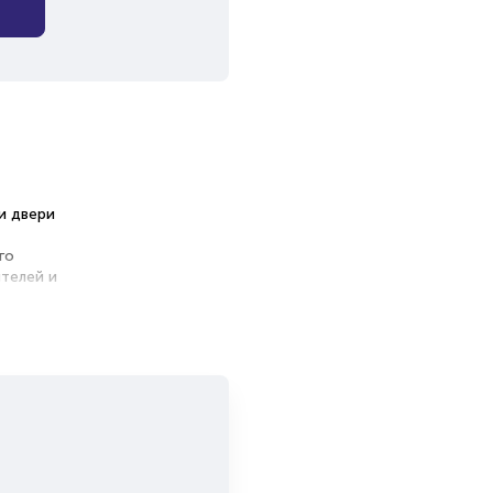
ои двери
го
телей и
ля
 и
оценить