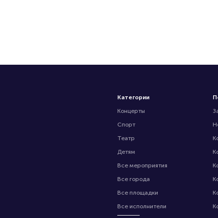
Категории
П
Концерты
З
Спорт
Н
Театр
К
Детям
К
Все мероприятия
К
Все города
К
Все площадки
К
Все исполнители
К