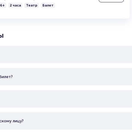
6+
2 часа
Театр
Балет
Продать билет
Брокерам
Организаторам
ы
билет?
скому лицу?