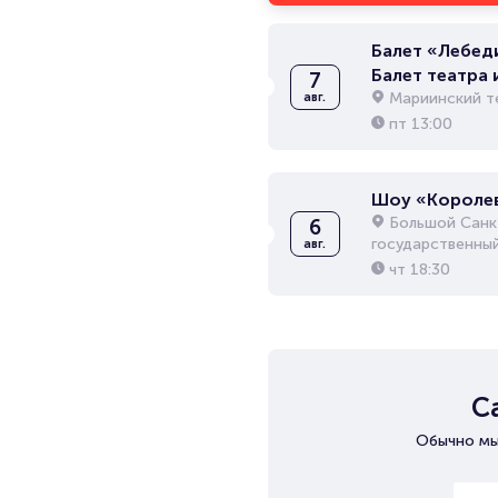
Балет «Лебед
Балет театра 
7
Якобсона
Мариинский т
авг.
пт
13:00
Шоу «Короле
Большой Санк
6
государственны
авг.
чт
18:30
С
Обычно мы