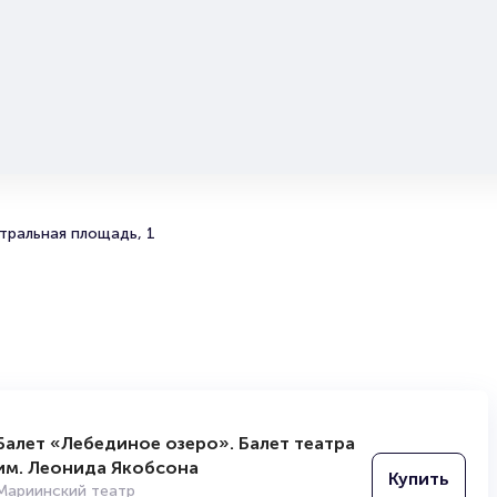
позволяющее насладиться величием оперной постано
VIP-амфитеатр — комфорт с безупречной видимостью
{name} {city-in}: бронирование билетов
Полную информацию о стоимости всех категорий мес
представляет подробная схема зала при бронировании
Приобрести билеты на {name} предлагает сервис
Porta
Электронный билет будет доступен моментально посл
тральная площадь, 1
завершения оформления! Рекомендуем не откладывать
— места на шедевр оперного искусства бронируются
ценителями заблаговременно! Для получения дополнит
информации и помощи в выборе оптимальных мест зв
{phone}.
Обратите внимание, возможна смена актёрского сост
Полезные ссылки
Балет «Лебединое озеро». Балет театра
Подробнее о том, как вернуть, сдать или продать биле
им. Леонида Якобсона
Купить
читайте в разделах:
Мариинский театр