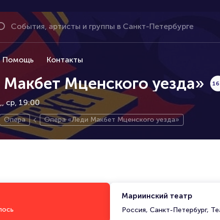
Помощь
Контакты
 Макбет Мценского уезда»
16
,
ср, 19:00
Опера
Опера «Леди Макбет Мценского уезда»
Мариинский театр
лось
Россия, Санкт-Петербург, Те