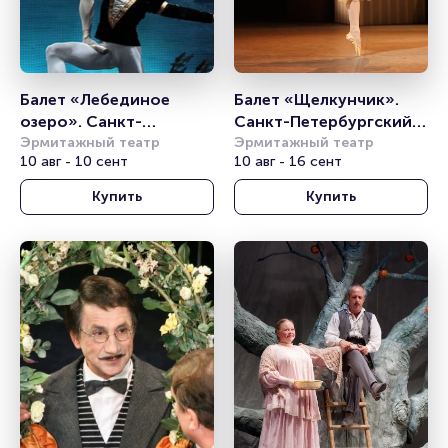
Балет «Лебединое 
Балет «Щелкунчик». 
озеро». Санкт-
Санкт-Петербургский 
Петербургский театр 
Эрмитажный театр
балет им. П. И. 
Эрмитажный театр
10 авг - 10 сент
10 авг - 16 сент
балета им. П.И. 
Чайковского
Чайковского
Купить
Купить