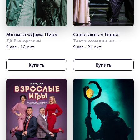
Мюзикл «Дама Пик»
Спектакль «Тень»
ДК Выборгский
Театр комедии им. 
9 авг - 12 окт
Акимова
9 авг - 21 окт
Купить
Купить