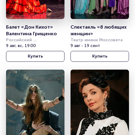
Балет «Дон Кихот» 
Спектакль «8 любящих 
Валентина Грищенко
женщин»
Российский 
Театр имени Моссовета
академический 
9 авг, вс, 19:00
9 авг - 19 сент
молодёжный театр (РАМТ)
Купить
Купить