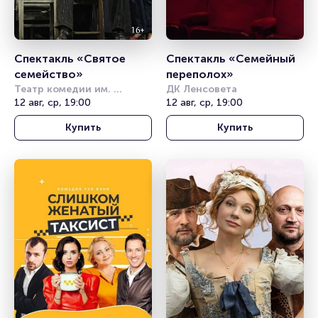
Спектакль «Святое 
Спектакль «Семейный 
семейство»
переполох»
Театр комедии им. 
ДК Ленсовета
Акимова
12 авг, ср, 19:00
12 авг, ср, 19:00
Купить
Купить