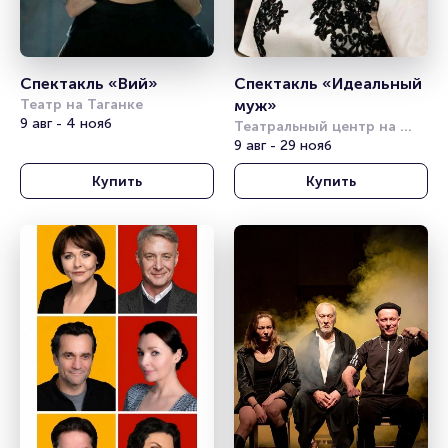
Спектакль «Вий»
Спектакль «Идеальный 
Театр на Таганке
муж»
9 авг - 4 нояб
Театральный центр на 
Страстном
9 авг - 29 нояб
Купить
Купить