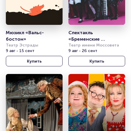
Мюзикл «Вальс-
Спектакль 
бостон»
«Бременские 
Театр Эстрады
музыканты»
Театр имени Моссовета
9 авг - 15 сент
9 авг - 26 сент
Купить
Купить