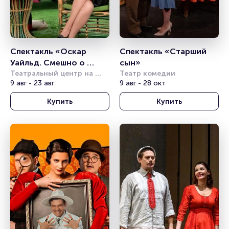
Спектакль «Оскар 
Спектакль «Старший 
Уайльд. Смешно о 
сын»
серьёзном»
Театральный центр на 
Театр комедии
Страстном
9 авг - 23 авг
9 авг - 28 окт
Купить
Купить