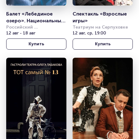
Балет «Лебединое 
Спектакль «Взрослые 
озеро». Национальный 
игры»
классический балет
Российский 
Театриум на Серпуховке
академический 
12 авг - 18 авг
12 авг, ср, 19:00
молодёжный театр (РАМТ)
Купить
Купить