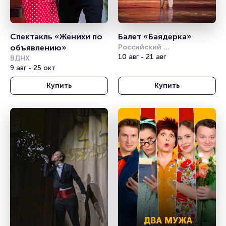
Спектакль «Женихи по 
Балет «Баядерка»
объявлению»
Российский 
академический 
10 авг - 21 авг
ВДНХ
молодёжный театр (РАМТ)
9 авг - 25 окт
Купить
Купить