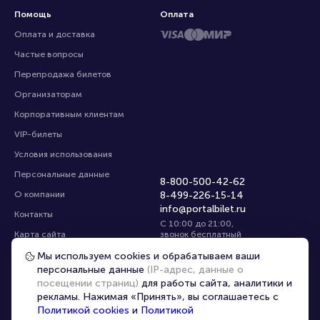
Помощь
Оплата
Оплата и доставка
Частые вопросы
Перепродажа билетов
Организаторам
Корпоративным клиентам
VIP-билеты
Условия использования
Персональные данные
8-800-500-42-62
О компании
8-499-226-15-14
info@portalbilet.ru
Контакты
С 10:00 до 21:00
,
Карта сайта
звонок бесплатный
Управление cookies
Все площадки
Мы используем cookies и обрабатываем ваши
персональные данные
(IP-адрес, данные о
посещении страниц)
для работы сайта, аналитики и
Главная
|
Саратов
рекламы. Нажимая «Принять», вы соглашаетесь с
Политикой cookies
и
Политикой