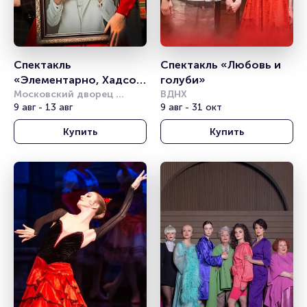
Спектакль 
Спектакль «Любовь и 
«Элементарно, Хадсон! 
голуби»
Дело о собаке Б.»
Московский дворец 
ВДНХ
молодёжи
9 авг - 13 авг
9 авг - 31 окт
Купить
Купить