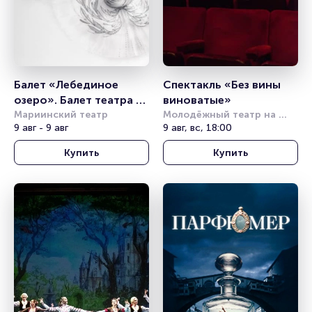
Балет «Лебединое 
Спектакль «Без вины 
озеро». Балет театра 
виноватые»
им. Леонида Якобсона
Мариинский театр
Молодёжный театр на 
9 авг - 9 авг
Фонтанке
9 авг, вс, 18:00
Купить
Купить