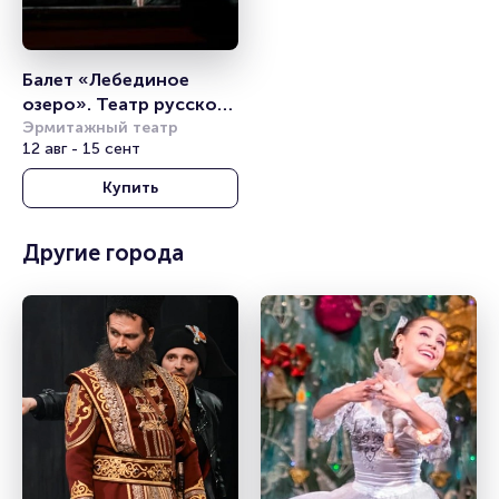
Балет «Лебединое 
озеро». Театр русского 
балета им. Анны 
Эрмитажный театр
12 авг - 15 сент
Павловой
Купить
Другие города