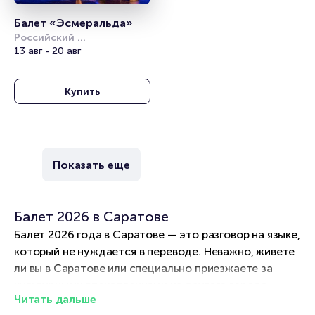
Балет «Эсмеральда»
Российский 
академический 
13 авг - 20 авг
молодёжный театр (РАМТ)
Купить
Показать еще
Балет 2026 в Саратове
Балет 2026 года в Саратове — это разговор на языке,
который не нуждается в переводе. Неважно, живете
ли вы в Саратове или специально приезжаете за
культурными впечатлениями из другого города.
Читать дальше
Представляем вам афишу балетных спектаклей