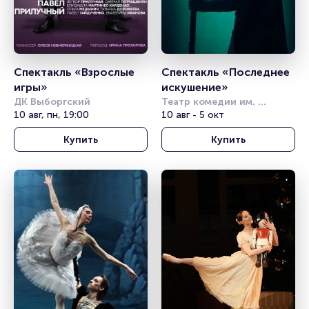
Спектакль «Взрослые 
Спектакль «Последнее 
игры»
искушение»
ДК Выборгский
Театр комедии им. 
10 авг, пн, 19:00
Акимова
10 авг - 5 окт
Купить
Купить