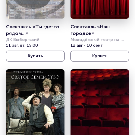
Спектакль «Ты где-то 
Спектакль «Наш 
рядом...»
городок»
ДК Выборгский
Молодёжный театр на 
11 авг, вт, 19:00
Фонтанке
12 авг - 10 сент
Купить
Купить