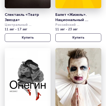
Спектакль «Театр 
Балет «Жизель». 
Звезда»
Национальный 
Центральный 
классический балет
Российский 
академический театр 
11 авг - 17 авг
академический 
11 авг - 23 авг
Российской Армии
молодёжный театр (РАМТ)
Купить
Купить