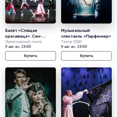
Балет «Спящая 
Музыкальный 
красавица». Сен-
спектакль «Парфюмер»
Мишель
Эрмитажный театр
Театр ЛДМ
9 авг, вс, 19:00
9 авг, вс, 19:00
Купить
Купить