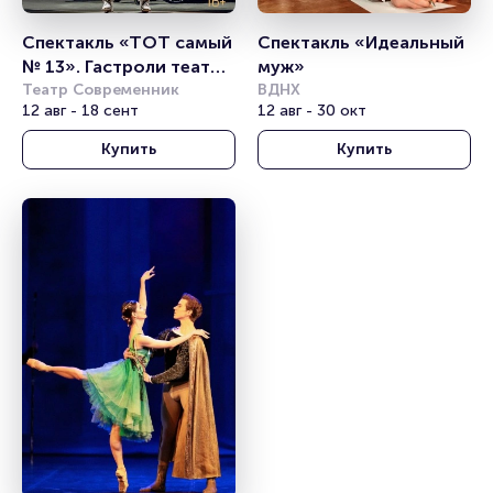
Спектакль «ТОТ самый 
Спектакль «Идеальный 
№ 13». Гастроли театра 
муж»
Табакова
Театр Современник
ВДНХ
12 авг - 18 сент
12 авг - 30 окт
Купить
Купить