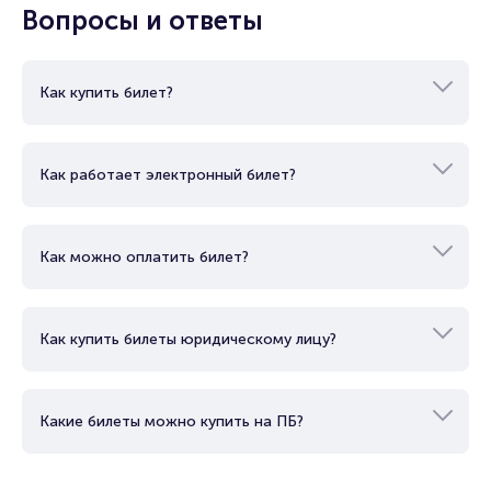
Вопросы и ответы
Количество интересных комиков растет и предстоящее
мероприятие подарит вам встречу с ними. Если вы еще не
решили, куда пойти, чтобы развеяться, приходите на
стендап-шоу за порцией новых убойных шуток!
Как купить билет?
Билеты на стендап концерт Сергея Орлова
Portalbilet – удобный и надежный сервис для покупки и
Как работает электронный билет?
продажи билетов на мероприятия разного формата.
Среднее время на покупку билета здесь начиная с выбора
места завершая оформлением его в зрительном зале на
ваше имя занимает не более двух минут. Билеты на
Как можно оплатить билет?
стендап концерт Сергея Орлова пользуются большой
популярностью у зрителей. Спешите купить их, пока они
есть в наличии.
Как купить билеты юридическому лицу?
Полезные ссылки
Подробнее о том, как вернуть, сдать или продать билет
Какие билеты можно купить на ПБ?
читайте в разделах:
Продать билет
Брокерам