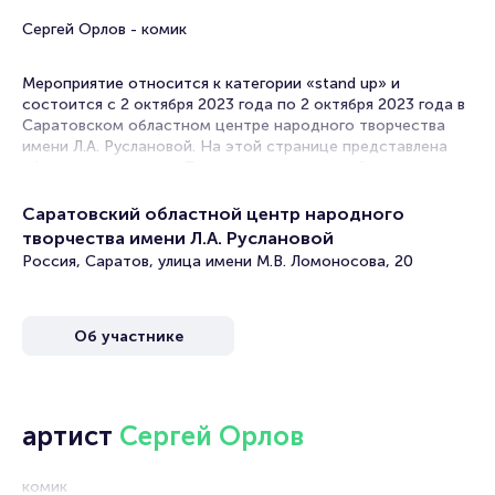
Сергей Орлов - комик
Мероприятие относится к категории «stand up» и
состоится с 2 октября 2023 года по 2 октября 2023 года в
Саратовском областном центре народного творчества
имени Л.А. Руслановой. На этой странице представлена
афиша мероприятия. Продажа билетов онлайн на нашем
официальном сайте осуществляется без посредников.
Зачастую это единственная возможность достать билет
Саратовский областной центр народного
на Stand Up.
творчества имени Л.А. Руслановой
Россия, Саратов, улица имени М.В. Ломоносова, 20
В в Саратове концерты комиков, выступающих в жанре
стендап собирают полные концертные залы. Стендаперы
проводят сольные концерты и совместные выступления. В
их репертуаре разговорные шутки на самые
Об участнике
животрепещущие и острые темы.
Формат диалога со зрителем располагает к
откровенности, позволяет артистам раскрыться. За эту
артист
Сергей Орлов
открытость Stand Up и полюбился публике, а также
благодаря многочисленным шоу в стиле «Открытый
микрофон» или «Закрытый микрофон».
комик