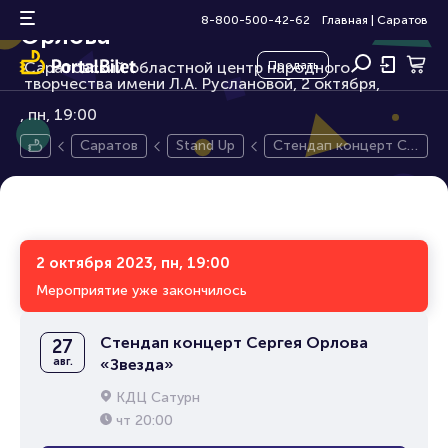
Стендап концерт Сергея
18+
8-800-500-42-62
Главная
|
Саратов
Орлова
Саратовский областной центр народного
Продать
творчества имени Л.А. Руслановой, 2 октября,
пн, 19:00
Саратов
Stand Up
Стендап концерт Се
ргея Орлова
2 октября 2023, пн, 19:00
Мероприятие уже закончилось
Стендап концерт Сергея Орлова
27
авг.
«Звезда»
КДЦ Сатурн
чт
20:00