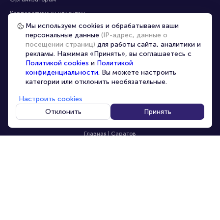
Корпоративным клиентам
Мы используем cookies и обрабатываем ваши
VIP-билеты
персональные данные
(IP-адрес, данные о
Условия использования
посещении страниц)
для работы сайта, аналитики и
рекламы. Нажимая «Принять», вы соглашаетесь с
Персональные данные
8-800-500-42-62
Политикой cookies
и
Политикой
О компании
8-499-226-15-14
конфиденциальности
. Вы можете настроить
info@portalbilet.ru
категории или отклонить необязательные.
Контакты
С 10:00 до 21:00
,
Карта сайта
звонок бесплатный
Настроить cookies
Управление cookies
Все площадки
Отклонить
Принять
Главная
|
Саратов
© 2020 -
2026
portalbilet.ru
Все права защищены
В начало страницы