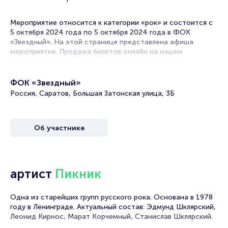
Мероприятие относится к категории «рок» и состоится с
5 октября 2024 года по 5 октября 2024 года в ФОК
«Звездный». На этой странице представлена афиша
мероприятия. Продажа билетов онлайн на нашем
официальном сайте осуществляется без посредников.
Зачастую это единственная возможность достать билет
на концерт.
ФОК «Звездный»
Россия, Саратов, Большая Затонская улица, 3Б
Концерты рок-групп часто проходят в в Саратове. Музыка
этого жанра отличается лиричностью, гитарными
партиями, выраженным звучанием ударных и вокалом рок-
певцов.
Об участнике
Многие рок-хиты вошли в золотую коллекцию мировой
музыки. Музыканты продолжают радовать своих
поклонников новыми композициями, выпуская альбомы и
артист
Пикник
синглы.
Если вы соскучились по старому доброму року, вам стоит
Одна из старейших групп русского рока. Основана в 1978
сходить на это мероприятие, чтобы услышать кое-что из
году в Ленинграде. Актуальный состав: Эдмунд Шклярский,
уже полюбившегося и познакомиться с новыми работами.
Леонид Кирнос, Марат Корчемный, Станислав Шклярский.