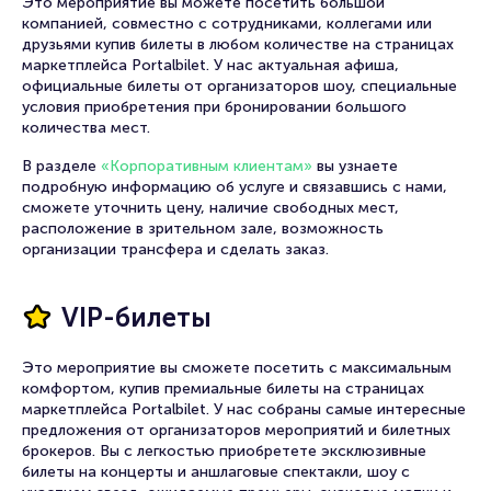
Это мероприятие вы можете посетить большой
общественных вопросов, а также поддержка
компанией, совместно с сотрудниками, коллегами или
анархистских и антифашистских ценностей. Тексты
друзьями купив билеты в любом количестве на страницах
отличаются остротой и провокационностью.
маркетплейса Portalbilet. У нас актуальная афиша,
официальные билеты от организаторов шоу, специальные
Музыкальная составляющая: высокая скорость
условия приобретения при бронировании большого
исполнения, энергичный саунд, мощные гитарные риффы и
количества мест.
драйвовые барабанные партии.
В разделе
«Корпоративным клиентам»
вы узнаете
DIY-идеология: независимость от звукозаписывающих
подробную информацию об услуге и связавшись с нами,
компаний, самостоятельное распространение своих
сможете уточнить цену, наличие свободных мест,
произведений, организация собственных концертов и
расположение в зрительном зале, возможность
изготовление мерча.
организации трансфера и сделать заказ.
Концертная деятельность: группа знаменита своими
живыми и энергичными выступлениями.
VIP-билеты
Антифашистская и антирасистская позиция: коллектив
активно выступает против дискриминации и насилия в
Это мероприятие вы сможете посетить с максимальным
любых проявлениях.
комфортом, купив премиальные билеты на страницах
маркетплейса Portalbilet. У нас собраны самые интересные
История коллектива:
предложения от организаторов мероприятий и билетных
брокеров. Вы с легкостью приобретете эксклюзивные
билеты на концерты и аншлаговые спектакли, шоу с