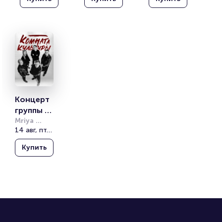
»
»
»
Концерт 
группы 
«Комнат
Mriya 
Resort & 
14 авг, пт, 19:00
а 
Spa
культуры
Купить
»