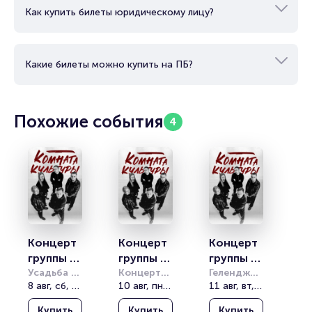
несколько полноформатных альбомов и EP, доступных для
Как купить билеты юридическому лицу?
прослушивания и скачивания.
Какие билеты можно купить на ПБ?
Похожие события
4
Концерт 
Концерт 
Концерт 
группы 
группы 
группы 
«Комнат
Усадьба 
«Комнат
Концертный
«Комнат
Геленджик 
Скорняково-
8 авг, сб, 18:00
 зал 
10 авг, пн, 20:00
Арена
11 авг, вт, 20:00
а 
а 
а 
Архангельское
Фестивальный
культуры
культуры
культуры
Купить
Купить
Купить