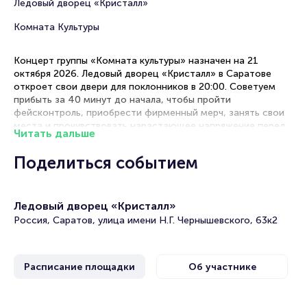
Ледовый дворец «Кристалл»
Комната Культуры
Концерт группы «Комната культуры» назначен на 21
октября 2026. Ледовый дворец «Кристалл» в Саратове
откроет свои двери для поклонников в 20:00. Советуем
прибыть за 40 минут до начала, чтобы пройти
фейсконтроль, приобрести фирменный мерч, занять свои
места и прочувствовать нарастающее напряжение перед
Читать дальше
выходом музыкантов.
Поделиться событием
Рекомендации по выбору мест
Танцпол — эпицентр энергии для тех, кто готов ощутить
Ледовый дворец «Кристалл»
каждый бит на физическом уровне
Фан-зона — золотая середина с хорошим обзором сцены
Россия, Саратов, улица имени Н.Г. Чернышевского, 63к2
и возможностью активно участвовать в шоу
Сидячие места — комфортные места с отличной
акустикой и панорамным видом на сцену
Расписание площадки
Об участнике
Концерт группы «Комната культуры» в Саратове: