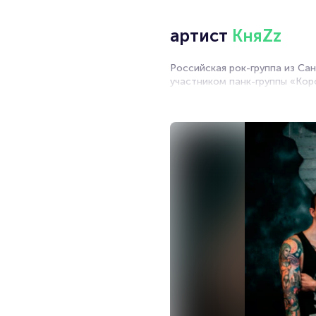
артист
КняZz
Российская рок-группа из Са
участником панк-группы «Кор