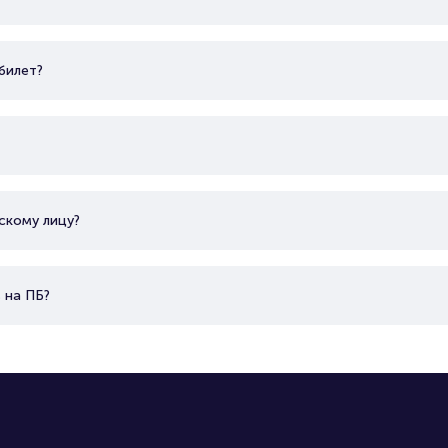
билет?
скому лицу?
 на ПБ?