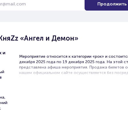
Продолжить
КняZz «Ангел и Демон»
х и
Мероприятие относится к категории «рок» и состоитс
декабря 2025 года по 19 декабря 2025 года. На этой с
представлена афиша мероприятия. Продажа билетов о
ый
нашем официальном сайте осуществляется без посред
в
Зачастую это единственная возможность достать бил
рок-концерт.
Билеты на концерт группы Кня
на,
ений
«Ангел и Демон»
,
Portalbilet – удобный и надежный сервис для покупки 
билетов на мероприятия разного формата. Среднее вр