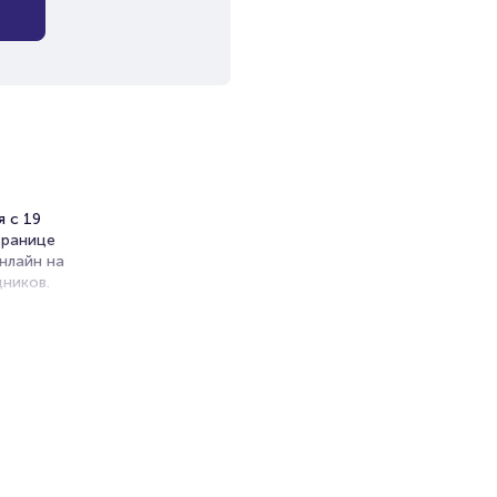
я с 19
транице
нлайн на
ников.
ет на
Zz
и продажи
емя на