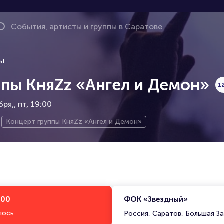
ы
ппы КняZz «Ангел и Демон»
1
бря,
пт, 19:00
Концерт группы КняZz «Ангел и Демон»
:00
ФОК «Звездный»
лось
Россия, Саратов, Большая За