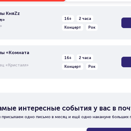
пы КняZz
16+
2 часа
л»
»
Концерт
Рок
пы «Комната
16+
2 часа
ец «Кристалл»
Концерт
Рок
амые интересные события у вас в поч
 присылаем одно письмо в месяц и ещё одно накануне больших 