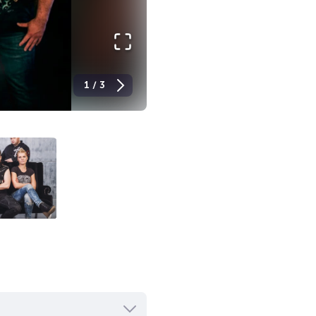
1
/
3