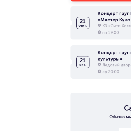
Концерт груп
«Мастер Куко
21
КЗ «Сити Холл
сент.
пн
19:00
Концерт груп
культуры»
21
Ледовый двор
окт.
ср
20:00
С
Обычно мы