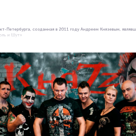
нкт-Петербурга, созданная в 2011 году Андреем Князевым, являв
оль и Шут»