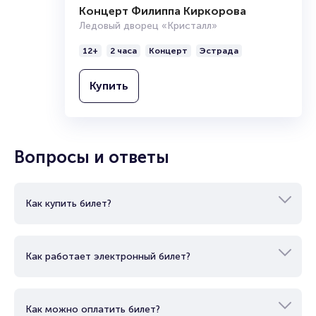
Концерт Филиппа Киркорова
и Североевропейской баскетбольной лиге.
А также многократными серебряными и
Ледовый дворец «Кристалл»
бронзовыми призёрами Единой лиги ВТБ.
12+
2 часа
Концерт
Эстрада
Купить
Вопросы и ответы
Как купить билет?
Как работает электронный билет?
Как можно оплатить билет?