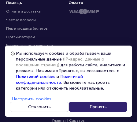
Помощь
Оплата
Оплата и доставка
Частые вопросы
Перепродажа билетов
Организаторам
Корпоративным клиентам
Мы используем cookies и обрабатываем ваши
VIP-билеты
персональные данные
(IP-адрес, данные о
Условия использования
посещении страниц)
для работы сайта, аналитики и
рекламы. Нажимая «Принять», вы соглашаетесь с
Персональные данные
8-800-500-42-62
Политикой cookies
и
Политикой
О компании
8-499-226-15-14
конфиденциальности
. Вы можете настроить
info@portalbilet.ru
категории или отклонить необязательные.
Контакты
С 10:00 до 21:00
,
Карта сайта
звонок бесплатный
Настроить cookies
Управление cookies
Все площадки
Отклонить
Принять
Главная
|
Саратов