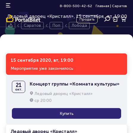
Лобода
12+
8-800-500-42-62
Главная
|
Саратов
Ледовый дворец «Кристалл», 15 сентября,
вт, 19:00
Продать
Саратов
Поп
Лобода
15 сентября 2020, вт, 19:00
Мероприятие уже закончилось
Концерт группы «Комната культуры»
21
окт.
Ледовый дворец «Кристалл»
ср
20:00
Купить
Ледовый дворец «Кристалл»