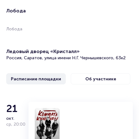
Лобода
Лобода
Ледовый дворец «Кристалл»
Россия, Саратов, улица имени Н.Г. Чернышевского, 63к2
Расписание площадки
Об участнике
Лобода
21
окт.
Дата и место рождения: 18 октября 1982 г. (38 лет), Киев,
ср
,
20:00
Украина.
Певица, композитор, телеведущая и дизайнер, имеющая