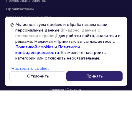
Перепродажа билетов
Организаторам
Корпоративным клиентам
Мы используем cookies и обрабатываем ваши
VIP-билеты
персональные данные
(IP-адрес, данные о
Условия использования
посещении страниц)
для работы сайта, аналитики и
рекламы. Нажимая «Принять», вы соглашаетесь с
Персональные данные
8-800-500-42-62
Политикой cookies
и
Политикой
О компании
8-499-226-15-14
конфиденциальности
. Вы можете настроить
info@portalbilet.ru
категории или отклонить необязательные.
Контакты
С 10:00 до 21:00
,
Карта сайта
звонок бесплатный
Настроить cookies
Управление cookies
Все площадки
Отклонить
Принять
Главная
|
Саратов
© 2020 -
2026
portalbilet.ru
Все права защищены