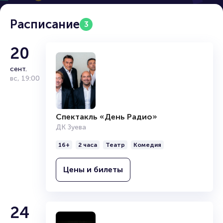
Расписание
3
20
сент.
вс
,
19:00
Спектакль «День Радио»
ДК Зуева
16+
2 часа
Театр
Комедия
Цены и билеты
24