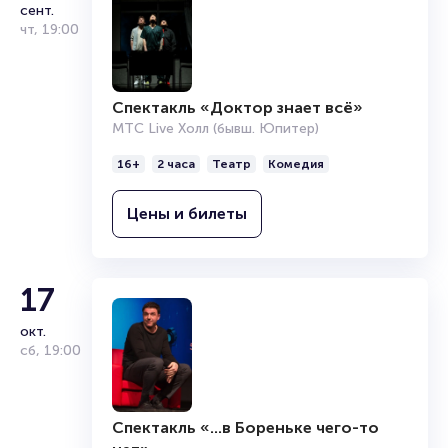
сент.
чт
,
19:00
Спектакль «Доктор знает всё»
МТС Live Холл (бывш. Юпитер)
16+
2 часа
Театр
Комедия
Цены и билеты
17
окт.
сб
,
19:00
Спектакль «...в Бореньке чего-то