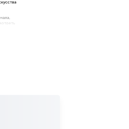
скусства
чала,
мотреть
и
комфорта
много
ой
е: