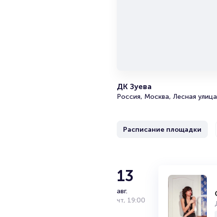
ДК Зуева
Россия, Москва, Лесная улица
Расписание площадки
12
13
Спектакль 
Театриум на С
сент.
авг.
сб
чт
,
,
19:00
19:00
18+
2 часа