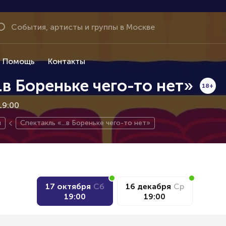
Помощь
Контакты
.в Бореньке чего-то нет»
18+
19:00
я
Спектакль «...в Бореньке чего-то нет»
17 октября
Сб
16 декабря
Ср
19:00
19:00