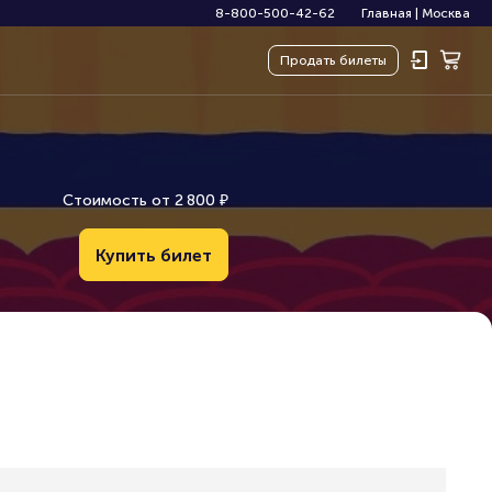
8-800-500-42-62
Главная
|
Москва
Продать
билеты
Стоимость от
2
8
0
0
₽
Купить билет