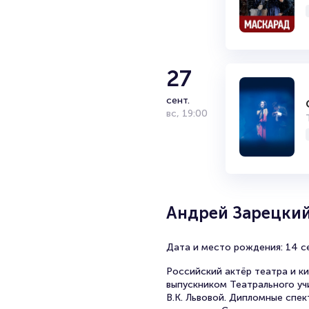
27
сент.
вс
,
19:00
Андрей Зарецки
Дата и место рождения: 14 сен
Российский актёр театра и к
выпускником Театрального учи
В.К. Львовой. Дипломные спек