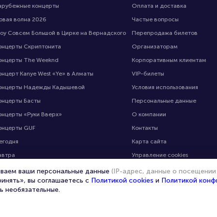
арубежные концерты
Оплата и доставка
овая волна 2026
Частые вопросы
оу Совсем Большой в Цирке на Вернадского
Перепродажа билетов
онцерты Скриптонита
Организаторам
онцерты The Weeknd
Корпоративным клиентам
онцерт Kanye West «Ye» в Алматы
VIP-билеты
онцерты Надежды Кадышевой
Условия использования
онцерты Басты
Персональные данные
онцерты «Руки Вверх»
О компании
онцерты GUF
Контакты
егодня
Карта сайта
автра
Управление cookies
 выходные
ываем ваши персональные данные
(IP-адрес, данные о посещении
ринять», вы соглашаетесь с
Политикой cookies
и
Политикой конф
ь необязательные.
© 2020 -
2026
portalbilet.ru
Все права защищены