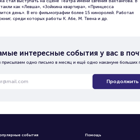
ка стал выступать на сцене Театра имени Евгения Вахтангова. В
ктакли как «Левша», «Зойкина квартира», «Принцесса
ится день». В его фильмографии более 15 киноролей. Работал
ниг, среди которых работы К. Абе, М. Твена и др.
амые интересные события у вас в поч
 присылаем одно письмо в месяц и ещё одно накануне больших 
Продолжить
опулярные события
Помощь