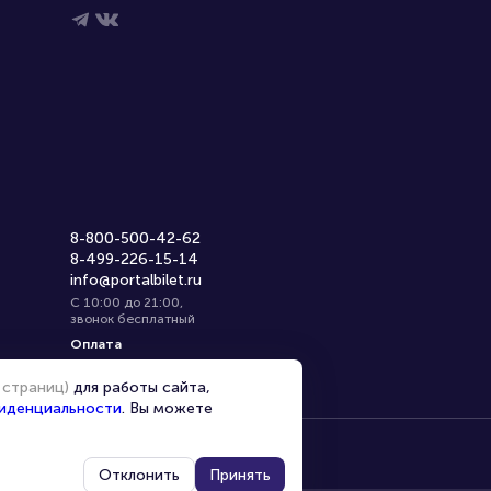
8-800-500-42-62
8-499-226-15-14
info@portalbilet.ru
С 10:00 до 21:00
,
звонок бесплатный
Оплата
 страниц)
для работы сайта,
иденциальности
. Вы можете
Отклонить
Принять