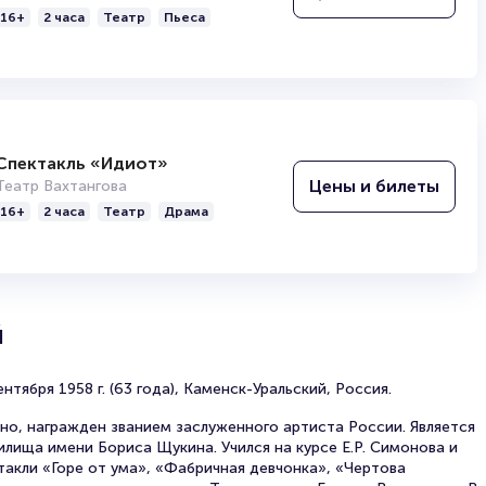
16+
2 часа
Театр
Пьеса
Спектакль «Идиот»
Цены и билеты
Театр Вахтангова
16+
2 часа
Театр
Драма
й
тября 1958 г. (63 года), Каменск-Уральский, Россия.
ино, награжден званием заслуженного артиста России. Является
лища имени Бориса Щукина. Учился на курсе Е.Р. Симонова и
такли «Горе от ума», «Фабричная девчонка», «Чертова