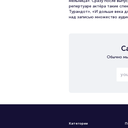
мельница». Сразу после выпус
репертуаре актёра такие спе
Турандот», «И дольше века дл
над записью множество аудиок
С
Обычно мы
Категории
П