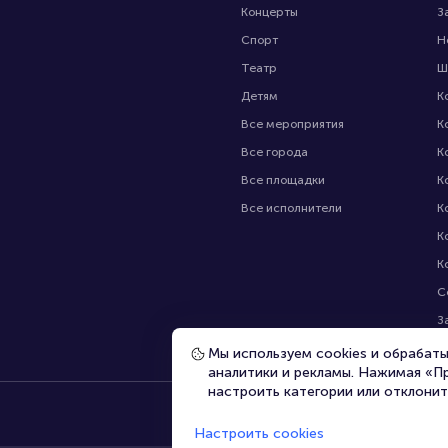
Концерты
З
Спорт
Н
Театр
Ш
Детям
К
Все мероприятия
К
Все города
К
Все площадки
К
Все исполнители
К
К
К
С
З
В
Мы используем cookies и обрабат
аналитики и рекламы. Нажимая «П
настроить категории или отклонит
Настроить cookies