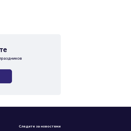
те
праздников
Следите за новостями