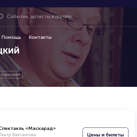
Помощь
Контакты
цкий
 Зарецкий
Спектакль «Маскарад»
Цены и билеты
Театр Вахтангова