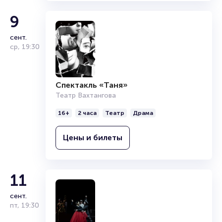
9
сент.
ср
,
19:30
Спектакль «Таня»
Театр Вахтангова
16+
2 часа
Театр
Драма
Цены и билеты
11
сент.
пт
,
19:30