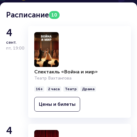
Расписание
10
4
сент.
пт
,
19:00
Спектакль «Война и мир»
Театр Вахтангова
16+
2 часа
Театр
Драма
Цены и билеты
4