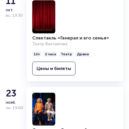
11
окт.
вс
,
19:30
Спектакль «Генерал и его семья»
Театр Вахтангова
12+
2 часа
Театр
Драма
Цены и билеты
23
нояб.
пн
,
19:00