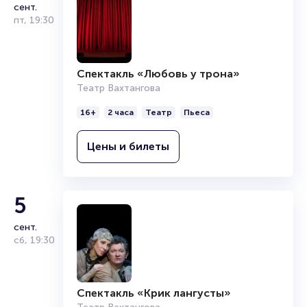
сент.
пт
,
19:30
Спектакль «Любовь у трона»
Театр Вахтангова
16+
2 часа
Театр
Пьеса
Цены и билеты
5
сент.
сб
,
19:30
Спектакль «Крик лангусты»