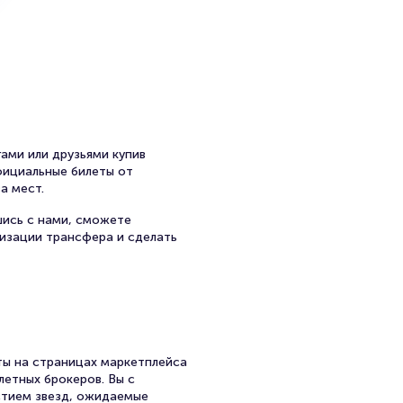
ндот». Работала ведущей
ром проекта «Гений Места».
ами или друзьями купив
официальные билеты от
а мест.
шись с нами, сможете
низации трансфера и сделать
ы на страницах маркетплейса
летных брокеров. Вы с
стием звезд, ожидаемые