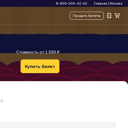
8-800-500-42-62
Главная
|
Москва
Продать
билеты
Стоимость от
1
5
0
0
₽
Купить билет