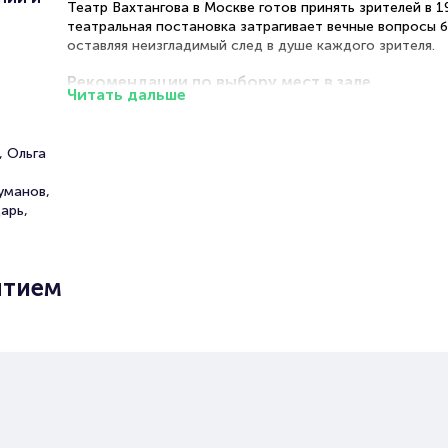
Театр Вахтангова в Москве готов принять зрителей в 1
театральная постановка затрагивает вечные вопросы б
оставляя неизгладимый след в душе каждого зрителя.
Рекомендации по выбору мест в зале
Читать дальше
Партер (ближние и средние ряды) — оптимальное расс
для считывания тонких эмоциональных состояний акте
, Ольга
погружения в психологическую глубину персонажей
,
Бельэтаж — удачный компромисс между ценой и
уманов,
возможностью охватить всю палитру драматического
арь,
Балкон — доступный вариант с хорошим обзором общ
композиции спектакля
VIP-места — камерный комфорт, создающий особое
пространство для глубокого сопереживания и рефлекс
ытием
Спектакль «Долгие годы» в Москве: брониро
билетов
Детальная информация о ценах на разные категории м
доступна на интерактивной схеме зала. Забронироват