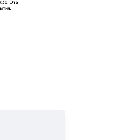
9:30. Эта
ытия,
тояние
ров и
 действа
ей
ии
вание
ест
ь места