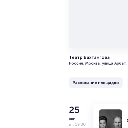
Театр Вахтангова
Россия, Москва, улица Арбат,
Расписание площадки
4
25
Спектакль «
Театр Вахтанг
сент.
авг.
пт
вт
,
,
19:00
19:00
16+
2 часа