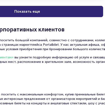
«Королева Красоты», «Пигмалион», «Принцесса Тура
телепередачи «Субботний вечер со звездой» и дикто
Показать еще
Снималась более чем 50 кинопроектах.
орпоративных клиентов
осетить большой компанией, совместно с сотрудниками, коллег
 страницах маркетплейса Portalbilet. У нас актуальная афиша, 
ные условия приобретения при бронировании большого количеств
лиентам»
вы узнаете подробную информацию об услуге и связав
одных мест, расположение в зрительном зале, возможность орга
 посетить с максимальным комфортом, купив премиальные билет
амые интересные предложения от организаторов мероприятий и би
юзивные билеты на концерты и аншлаговые спектакли, шоу с уча