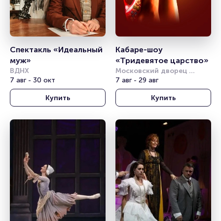
Спектакль «Идеальный 
Кабаре-шоу 
муж»
«Тридевятое царство»
ВДНХ
Московский дворец 
7 авг - 30 окт
молодёжи
7 авг - 29 авг
Купить
Купить