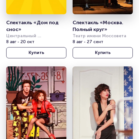
Спектакль «Дом под 
Спектакль «Москва. 
снос»
Полный круг»
Центральный 
Театр имени Моссовета
академический театр 
8 авг - 20 окт
8 авг - 27 сент
Российской Армии
Купить
Купить