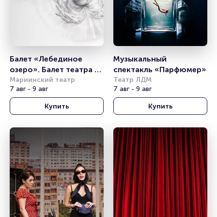
Балет «Лебединое 
Музыкальный 
озеро». Балет театра 
спектакль «Парфюмер»
им. Леонида Якобсона
Мариинский театр
Театр ЛДМ
7 авг - 9 авг
7 авг - 9 авг
Купить
Купить