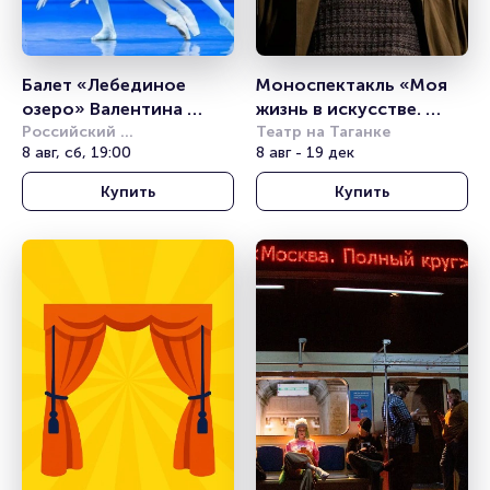
Балет «Лебединое 
Моноспектакль «Моя 
озеро» Валентина 
жизнь в искусстве. 
Грищенко
Российский 
Василий Уриевский»
Театр на Таганке
академический 
8 авг, сб, 19:00
8 авг - 19 дек
молодёжный театр (РАМТ)
Купить
Купить