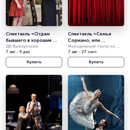
Спектакль «Отдам 
Спектакль «Семья 
бывшего в хорошие 
Сориано, или 
руки»
ДК Выборгский
Итальянская комедия»
Молодёжный театр на 
7 авг - 9 дек
Фонтанке
7 авг - 27 сент
Купить
Купить