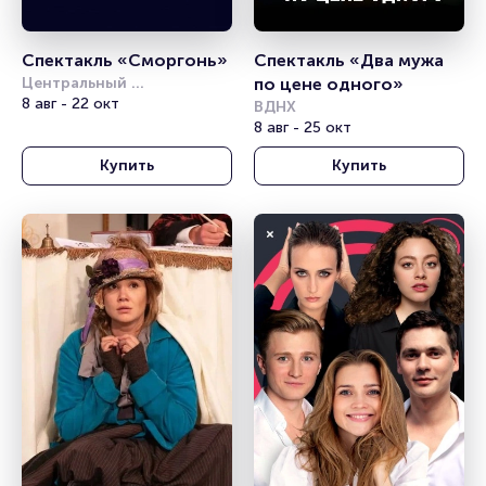
Спектакль «Сморгонь»
Спектакль «Два мужа 
Центральный 
по цене одного»
академический театр 
8 авг - 22 окт
ВДНХ
Российской Армии
8 авг - 25 окт
Купить
Купить