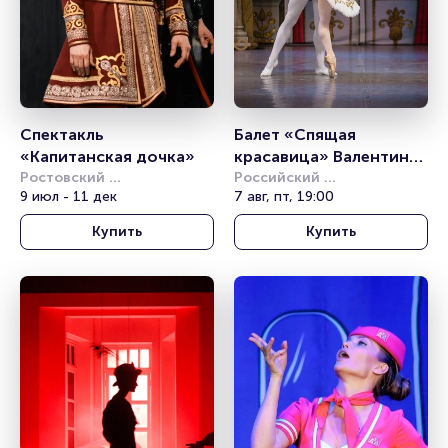
Спектакль 
Балет «Спящая 
«Капитанская дочка»
красавица» Валентина 
Ростовский 
Грищенко
Российский 
академический театр 
9 июл - 11 дек
академический 
7 авг, пт, 19:00
драмы им. М.Горького
молодёжный театр (РАМТ)
Купить
Купить