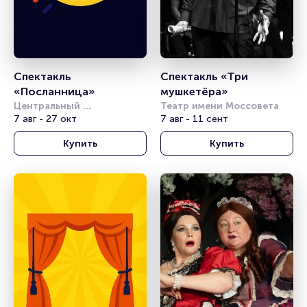
Спектакль 
Спектакль «Три 
«Посланница»
мушкетёра»
Центральный 
Театр имени Моссовета
академический театр 
7 авг - 27 окт
7 авг - 11 сент
Российской Армии
Купить
Купить