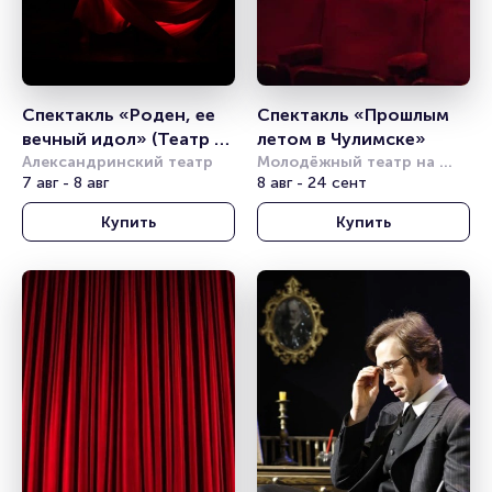
Спектакль «Роден, ее 
Спектакль «Прошлым 
вечный идол» (Театр 
летом в Чулимске»
балета Б. Эйфмана)
Александринский театр
Молодёжный театр на 
7 авг - 8 авг
Фонтанке
8 авг - 24 сент
Купить
Купить