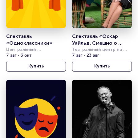
Спектакль 
Спектакль «Оскар 
«Одноклассники»
Уайльд. Смешно о 
Центральный 
серьёзном»
Театральный центр на 
академический театр 
7 авг - 3 окт
Страстном
7 авг - 23 авг
Российской Армии
Купить
Купить