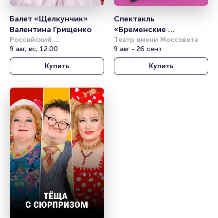
Балет «Щелкунчик» 
Спектакль 
Валентина Грищенко
«Бременские 
Российский 
музыканты»
Театр имени Моссовета
академический 
9 авг, вс, 12:00
9 авг - 26 сент
молодёжный театр (РАМТ)
Купить
Купить