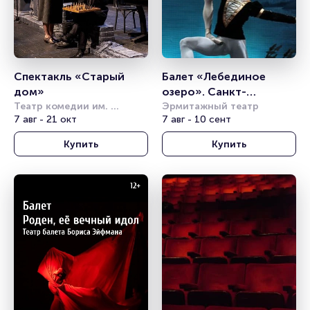
Спектакль «Старый 
Балет «Лебединое 
дом»
озеро». Санкт-
Театр комедии им. 
Петербургский театр 
Эрмитажный театр
Акимова
7 авг - 21 окт
7 авг - 10 сент
балета им. П.И. 
Чайковского
Купить
Купить