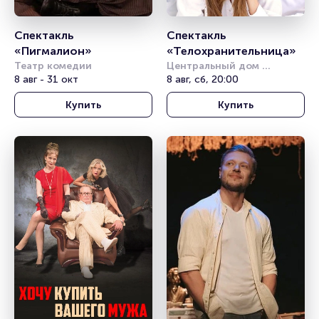
Спектакль 
Спектакль 
«Пигмалион»
«Телохранительница»
Театр комедии
Центральный дом 
8 авг - 31 окт
литераторов
8 авг, сб, 20:00
Купить
Купить