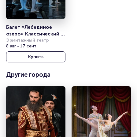
Балет «Лебединое 
озеро» Классический 
балет с 
Эрмитажный театр
8 авг - 17 сент
видеоэффектами 
(«Санкт-Петербургский 
Купить
Балет»)
Другие города