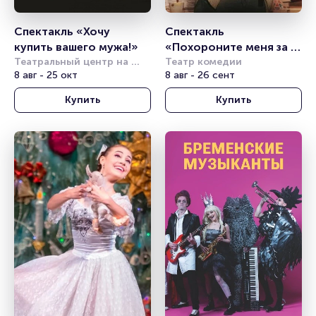
Спектакль «Хочу 
Спектакль 
купить вашего мужа!»
«Похороните меня за 
Театральный центр на 
плинтусом»
Театр комедии
Страстном
8 авг - 25 окт
8 авг - 26 сент
Купить
Купить