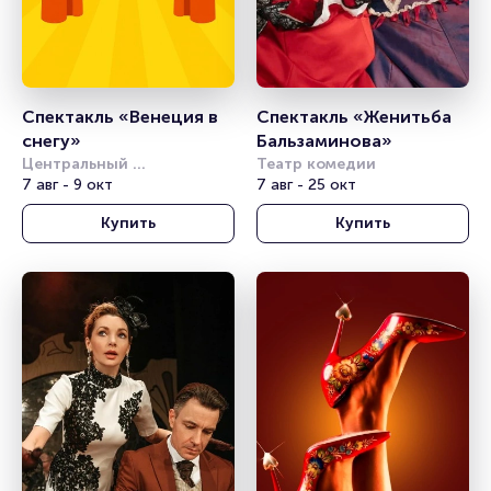
Спектакль «Венеция в 
Спектакль «Женитьба 
снегу»
Бальзаминова»
Центральный 
Театр комедии
академический театр 
7 авг - 9 окт
7 авг - 25 окт
Российской Армии
Купить
Купить