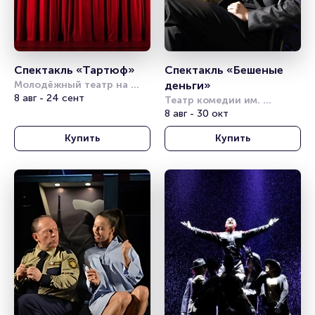
Спектакль «Тартюф»
Спектакль «Бешеные 
Молодёжный театр на 
деньги»
Фонтанке
8 авг - 24 сент
Театр комедии им. 
Акимова
8 авг - 30 окт
Купить
Купить