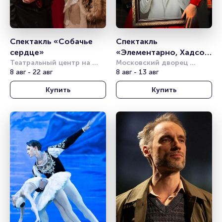
Спектакль «Собачье 
Спектакль 
сердце»
«Элементарно, Хадсон! 
Театральный центр на 
Дело о собаке Б.»
Московский дворец 
Страстном
8 авг - 22 авг
молодёжи
8 авг - 13 авг
Купить
Купить