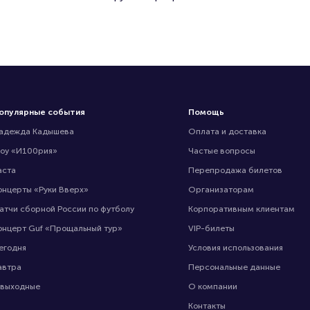
опулярные события
Помощь
адежда Кадышева
Оплата и доставка
оу «И100рия»
Частые вопросы
аста
Перепродажа билетов
онцерты «Руки Вверх»
Организаторам
атчи сборной России по футболу
Корпоративным клиентам
онцерт Guf «Прощальный тур»
VIP-билеты
егодня
Условия использования
автра
Персональные данные
 выходные
О компании
Контакты