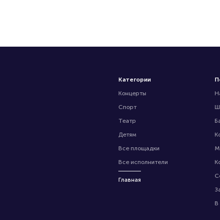
Категории
П
Концерты
Н
Спорт
Ш
Театр
Б
Детям
К
Все площадки
М
Все исполнители
К
С
Главная
З
В